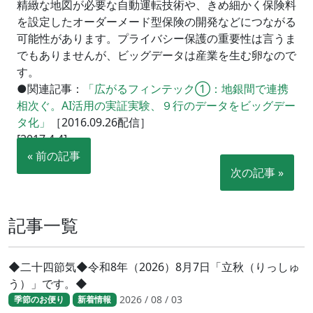
精緻な地図が必要な自動運転技術や、きめ細かく保険料
を設定したオーダーメード型保険の開発などにつながる
可能性があります。プライバシー保護の重要性は言うま
でもありませんが、ビッグデータは産業を生む卵なので
す。
●関連記事：
「広がるフィンテック①：地銀間で連携
相次ぐ。AI活用の実証実験、９行のデータをビッグデー
タ化」
［2016.09.26配信］
[2017.4.4]
« 前の記事
次の記事 »
記事一覧
◆二十四節気◆令和8年（2026）8月7日「立秋（りっしゅ
う）」です。◆
2026 / 08 / 03
季節のお便り
新着情報