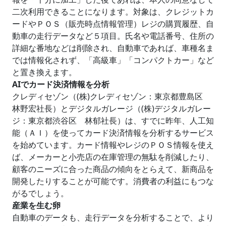
二次利用できることになります。対象は、クレジットカ
ードやＰＯＳ（販売時点情報管理）レジの購買履歴、自
動車の走行データなど５項目。氏名や電話番号、住所の
詳細な番地などは削除され、自動車であれば、車種名ま
では情報化されず、「高級車」「コンパクトカー」など
と置き換えます。
AIでカード決済情報を分析
クレディセゾン（(株)クレディセゾン：東京都豊島区
林野宏社長）とデジタルガレージ（(株)デジタルガレー
ジ：東京都渋谷区 林郁社長）は、すでに昨年、人工知
能（ＡＩ）を使ってカード決済情報を分析するサービス
を始めています。カード情報やレジのＰＯＳ情報を使え
ば、メーカーと小売店の在庫管理の無駄を削減したり、
顧客のニーズに合った商品の傾向をとらえて、新商品を
開発したりすることが可能です。消費者の利益にもつな
がるでしょう。
産業を生む卵
自動車のデータも、走行データを分析することで、より