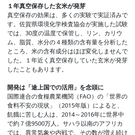
１年真空保存した玄米が発芽
真空保存の効果は、多くの実験で実証済みで
す。佐賀県環境化学検査協会が実施した試験
では、30度の温度で保管し、リン、カリウ
ム、脂質、水分の４種類の含有量を分析した
ところ、米の含有成分はほぼ変化しませんで
した。１年近く真空保存していた玄米が発芽
したこともあります。
開発は「途上国での活用」を念頭に
国際連合の食糧農業機関（FAO）の「世界の
食料不安の現状」（2015年版）によると、
飢餓に苦しむ人は、2014～2016年に世界中
で約７億9500万人。サハラ以南のアフリカ
では、異常気象や内戦で、その数が増え続け