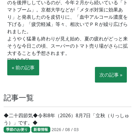
のを後押ししているのが、今年２月から続いている「ト
マトブーム」。京都大学などが「メタボ対策に効果あ
り」と発表したのを皮切りに、「血中アルコール濃度を
下げる」「疲労軽減」等々、相次いでＰＲが繰り広げら
れました。
ようやく猛暑も終わりが見え始め、夏の疲れがどっと来
そうな今日この頃、スーパーのトマト売り場がさらに拡
大することも予想されます。
[2012.9.6]
« 前の記事
次の記事 »
記事一覧
◆二十四節気◆令和8年（2026）8月7日「立秋（りっしゅ
う）」です。◆
2026 / 08 / 03
季節のお便り
新着情報