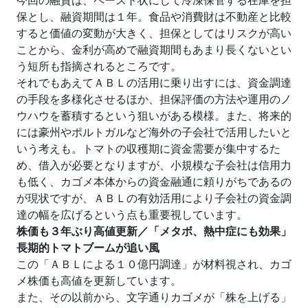
今回の融資は、ペースト状にして冷凍保管する在庫を担
保とし、融資期間は１年。食品や消費財は不動産と比較
すると価値の変動が大きく、担保としてはリスクが高い
ことから、金利が高めで融資期間もあまり長くないとい
う短所も指摘されるところです。
それでもあえてＡＢＬの活用に乗り出すには、資金調達
の手段を多様化させるほか、担保評価の方法や運用のノ
ウハウを蓄積するという狙いがある模様。また、将来的
には豪州やポルトガルなど海外の子会社で活用したいと
いう考えも。トマトの収穫期に資金需要が集中するた
め、借入が必要となりますが、小規模な子会社は信用力
も低く、カゴメ本体からの資金融通に頼りがちであるの
が現状ですが、ＡＢＬの有効活用により子会社の資金調
達の幅を広げるという点も重要視しています。
株価も３年ぶり高値更新／「メタボ、熱中症にも効果」
長期的トマトブームが追い風
この「ＡＢＬによる１０億円調達」が材料視され、カゴ
メ株価も高値を更新しています。
また、その以前から、文字通りカゴメが「株を上げる」