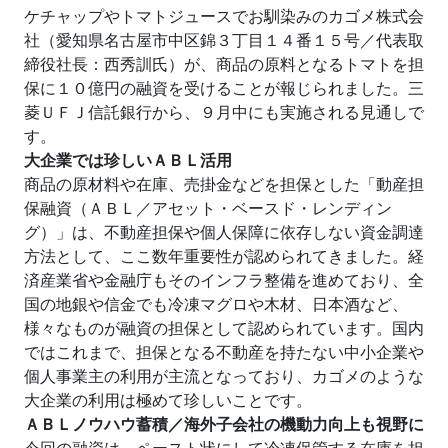
ケチャップやトマトジュースでお馴染みのカゴメ株式会
社（愛知県名古屋市中区錦３丁目１４番１５号／代表取
締役社長：西秀訓氏）が、商品の原料となるトマトを担
保に１０億円の融資を受けることが報じられました。三
菱ＵＦＪ信託銀行から、９月中にも実施される見通しで
す。
大企業では珍しいＡＢＬ活用
商品の原材料や在庫、売掛金などを担保とした「動産担
保融資（ＡＢＬ／アセット・ベースド・レンディン
グ）」は、不動産担保や個人保障に依存しない資金調達
方法として、ここ数年重要性が認められてきました。経
済産業省や金融庁もそのインフラ整備を進めており、全
国の地銀や信金でも冷凍マグロや木材、日本酒など、
様々なものが融資の担保として認められています。国内
ではこれまで、担保となる不動産を持たない中小企業や
個人事業主の利用が主流となっており、カゴメのような
大企業の利用は極めて珍しいことです。
ＡＢＬノウハウ蓄積／海外子会社の機動力向上も視野に