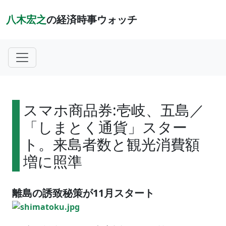
八木宏之
の経済時事ウォッチ
スマホ商品券:壱岐、五島／
「しまとく通貨」スター
ト。来島者数と観光消費額
増に照準
離島の誘致秘策が11月スタート