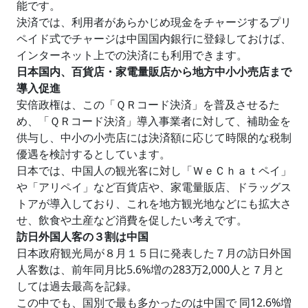
能です。
決済では、利用者があらかじめ現金をチャージするプリ
ペイド式でチャージは中国国内銀行に登録しておけば、
インターネット上での決済にも利用できます。
日本国内、百貨店・家電量販店から地方中小小売店まで
導入促進
安倍政権は、この「ＱＲコード決済」を普及させるた
め、「ＱＲコード決済」導入事業者に対して、補助金を
供与し、中小の小売店には決済額に応じて時限的な税制
優遇を検討するとしています。
日本では、中国人の観光客に対し「ＷｅＣｈａｔペイ」
や「アリペイ」など百貨店や、家電量販店、ドラッグス
トアが導入しており、これを地方観光地などにも拡大さ
せ、飲食や土産など消費を促したい考えです。
訪日外国人客の３割は中国
日本政府観光局が８月１５日に発表した７月の訪日外国
人客数は、前年同月比5.6%増の283万2,000人と７月と
しては過去最高を記録。
この中でも、国別で最も多かったのは中国で
同12.6%増