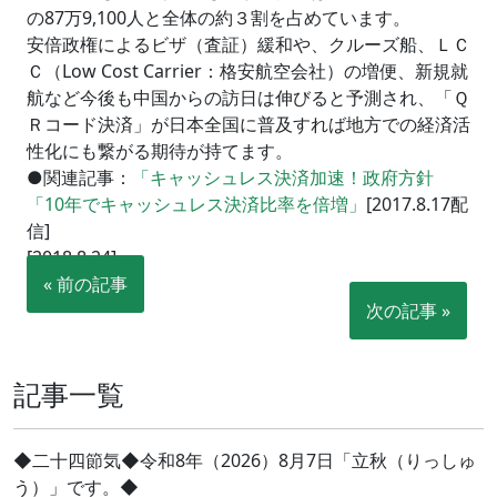
の87万9,100人と全体の約３割を占めています。
安倍政権によるビザ（査証）緩和や、クルーズ船、ＬＣ
Ｃ（Low Cost Carrier：格安航空会社）の増便、新規就
航など今後も中国からの訪日は伸びると予測され、「Ｑ
Ｒコード決済」が日本全国に普及すれば地方での経済活
性化にも繋がる期待が持てます。
●関連記事：
「キャッシュレス決済加速！政府方針
「10年でキャッシュレス決済比率を倍増」
[2017.8.17配
信]
[2018.8.24]
« 前の記事
次の記事 »
記事一覧
◆二十四節気◆令和8年（2026）8月7日「立秋（りっしゅ
う）」です。◆