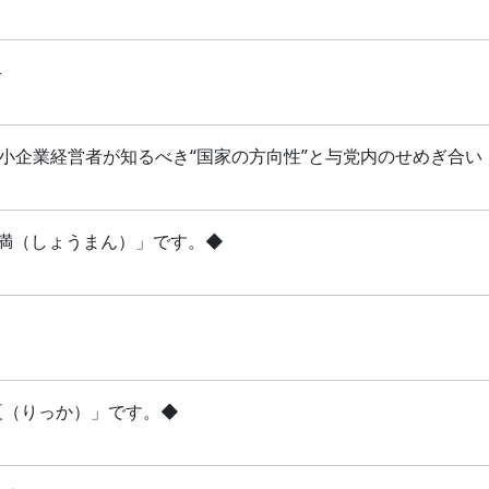
略
 中小企業経営者が知るべき“国家の方向性”と与党内のせめぎ合い
「小満（しょうまん）」です。◆
立夏（りっか）」です。◆