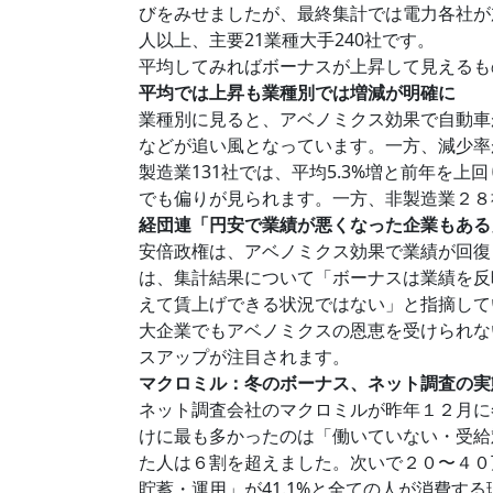
びをみせましたが、最終集計では電力各社が
人以上、主要21業種大手240社です。
平均してみればボーナスが上昇して見えるも
平均では上昇も業種別では増減が明確に
業種別に見ると、アベノミクス効果で自動車が前
などが追い風となっています。一方、減少率が
製造業131社では、平均5.3%増と前年を
でも偏りが見られます。一方、非製造業２８
経団連「円安で業績が悪くなった企業もある
安倍政権は、アベノミクス効果で業績が回復
は、集計結果について「ボーナスは業績を反
えて賃上げできる状況ではない」と指摘して
大企業でもアベノミクスの恩恵を受けられな
スアップが注目されます。
マクロミル：冬のボーナス、ネット調査の実
ネット調査会社のマクロミルが昨年１２月に
けに最も多かったのは「働いていない・受給対
た人は６割を超えました。次いで２０〜４０
貯蓄・運用」が41.1%と全ての人が消費す