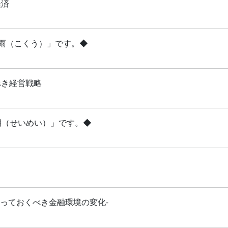
経済
穀雨（こくう）」です。◆
べき経営戦略
清明（せいめい）」です。◆
知っておくべき金融環境の変化-