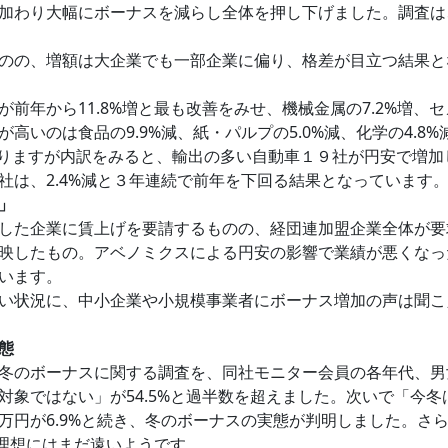
加わり大幅にボーナスを減らし全体を押し下げました。調査は、
のの、増額は大企業でも一部企業に偏り、格差が目立つ結果と
年から11.8%増と最も改善をみせ、機械金属の7.2%増、セ
高いのは食品の9.9%減、紙・パルプの5.0%減、化学の4.8
上回りますが内訳をみると、輸出の多い自動車１９社が円安で増加
社は、2.4%減と３年連続で前年を下回る結果となっています
」
した企業に賃上げを要請するものの、経団連加盟企業全体が要
映したもの。アベノミクスによる円安の影響で業績が悪くなっ
います。
い状況に、中小企業や小規模事業者にボーナス増加の声は聞こ
態
冬のボーナスに関する調査を、同社モニター会員の各年代、男女
象ではない」が54.5%と過半数を超えました。次いで「今冬は
万円が6.9%と続き、冬のボーナスの実態が判明しました。さ
る理想にはまだ遠いようです。