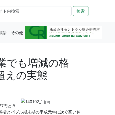
検索
成語
その他
業でも増減の格
超えの実態
27円と８
9%増とバブル期末期の平成元年に次ぐ高い伸