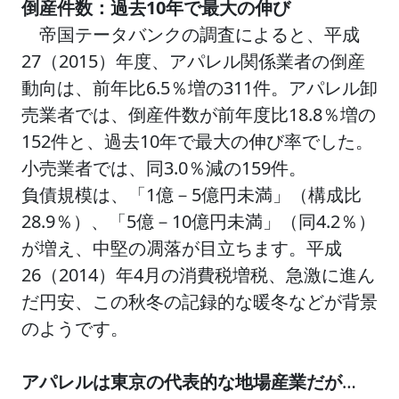
倒産件数：過去10年で最大の伸び
帝国テータバンクの調査によると、平成
27（2015）年度、アパレル関係業者の倒産
動向は、前年比6.5％増の311件。アパレル卸
売業者では、倒産件数が前年度比18.8％増の
152件と、過去10年で最大の伸び率でした。
小売業者では、同3.0％減の159件。
負債規模は、「1億－5億円未満」（構成比
28.9％）、「5億－10億円未満」（同4.2％）
が増え、中堅の凋落が目立ちます。平成
26（2014）年4月の消費税増税、急激に進ん
だ円安、この秋冬の記録的な暖冬などが背景
のようです。
アパレルは東京の代表的な地場産業だが
…