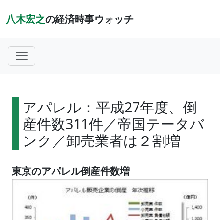
八木宏之
の経済時事ウォッチ
アパレル：平成27年度、倒
産件数311件／帝国テータバ
ンク／卸売業者は２割増
東京のアパレル倒産件数増