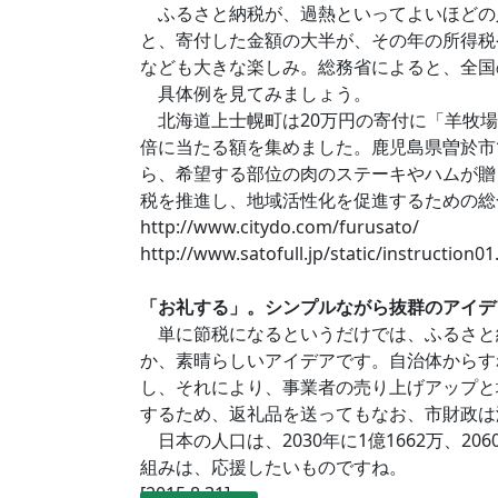
ふるさと納税が、過熱といってよいほどの
と、寄付した金額の大半が、その年の所得税
なども大きな楽しみ。総務省によると、全国の
具体例を見てみましょう。
北海道上士幌町は20万円の寄付に「羊牧場
倍に当たる額を集めました。鹿児島県曽於市
ら、希望する部位の肉のステーキやハムが贈ら
税を推進し、地域活性化を促進するための総
http://www.citydo.com/furusato/
http://www.satofull.jp/static/instruction
「お礼する」。シンプルながら抜群のアイデ
単に節税になるというだけでは、ふるさと
か、素晴らしいアイデアです。自治体からす
し、それにより、事業者の売り上げアップと
するため、返礼品を送ってもなお、市財政は
日本の人口は、2030年に1億1662万、2
組みは、応援したいものですね。
[2015.8.31]