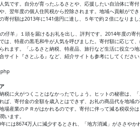
人気です。自分が育ったふるさとや、応援したい自治体に寄付
や、翌年度の個人住民税から控除されます。地域へ貢献ができ
寄付額は2013年に141億円に達し、５年で約２倍になりまし
の仔羊」１頭を届けるお礼を出し、評判です。2014年度の寄
では、特産の黒毛和牛が人気を呼びました。寄付額に応じて、ほ
れます。「ふるさと納税、特産品、旅行など生活に役立つ地域情
合サイト『さとふる』など、紹介サイトも参考にしてください
01.php
ア
納税に火がつくことはなかったでしょう。ヒットの秘密は、「
れば、寄付金の全額を歳入とはできず、お礼の商品代を地域の
地場産業のＰＲがはかれるのです。寄付に伴って減る税収分は
潤います。
060年には8674万人に減少するとされ、「地方消滅」がささ