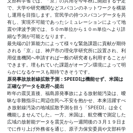
文部科学省では、「京」の共用を今年秋に開始する予定
で、大学や研究機関などスパコンのネットワークを構築
し運用を目指します。官民学の持つスパコンデータを共
有し、実現不可能であったシミュレーションによって地
震や津波予測では、５０m単位から１０ｍ単位へより詳
細な予測が可能となります。
最先端の計算能力によって様々な緊急課題に貢献が期待
される「京」は、神戸市の理化学研究所に設置され、利
用促進機関へ申請すれば一般の研究者も利用することが
できます。埋もれていた課題がオープン環境によって明
らかになるケースも期待できそうです。
原発事故放射線拡散予測：SPEEDIは機能せず、米国は
正確なデータを政府へ提出
昨年の震災直後、福島原発事故による放射能汚染は、曖
昧な非難指示に周辺住民へ不安を抱かせ、本来活躍すべ
き放射線汚染の地域拡散予測を担う「SPEEDI」は全く
機能しませんでした。一方、米国は、航空機で測定した
広域の放射能データを震災から一週間後の３月１９日ま
でに作り上げ外務省を通じ、原子力保安委員や文部科学