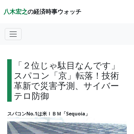
八木宏之
の経済時事ウォッチ
「２位じゃ駄目なんです」
スパコン「京」転落！技術
革新で災害予測、サイバー
テロ防御
スパコンNo.1は米ＩＢＭ「Sequoia」