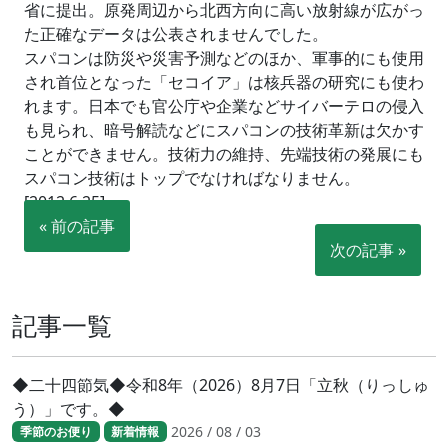
省に提出。原発周辺から北西方向に高い放射線が広がっ
た正確なデータは公表されませんでした。
スパコンは防災や災害予測などのほか、軍事的にも使用
され首位となった「セコイア」は核兵器の研究にも使わ
れます。日本でも官公庁や企業などサイバーテロの侵入
も見られ、暗号解読などにスパコンの技術革新は欠かす
ことができません。技術力の維持、先端技術の発展にも
スパコン技術はトップでなければなりません。
[2012.6.25]
« 前の記事
次の記事 »
記事一覧
◆二十四節気◆令和8年（2026）8月7日「立秋（りっしゅ
う）」です。◆
2026 / 08 / 03
季節のお便り
新着情報