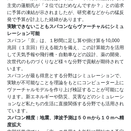
主党の蓮舫氏が「２位ではだめなんですか？」との追求
に予算の凍結が示されましたが、研究者などからの猛反
発で予算が計上した経緯があります。
実験できないこともスパコンならヴァーチャルにシミュ
レーション可能
スパコン「京」は、１秒間に足し算や掛け算を10,000
兆回（１京回）行える能力を備え、この計算能力を活用
して天気予報や飛行機・自動車などの設計、薬の開発、
次世代のものづくりなど様々な分野で貢献が期待されて
います。
スパコンが最も得意とする分野はシミュレーションで、
実験が不可能なことを理論をもとにコンピューター上に
ヴァーチャルモデルを作り上げ検証することが可能にな
ります。新エネルギーや防災、災害などのシミュレーシ
ョンなど私たちの生活に直接関係する分野でも活用され
ています。
スパコン精度：地震、津波予測は５０ｍから１０ｍへ精
度拡大