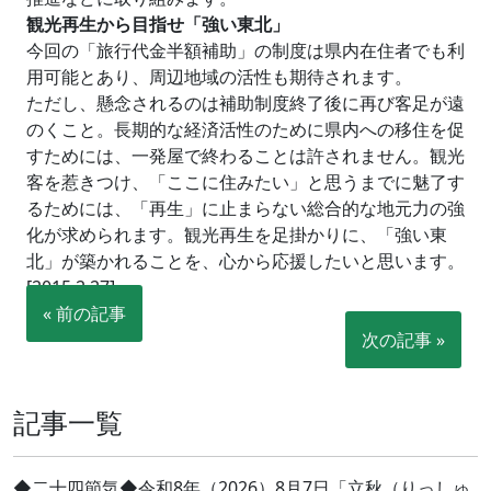
観光再生から目指せ「強い東北」
今回の「旅行代金半額補助」の制度は県内在住者でも利
用可能とあり、周辺地域の活性も期待されます。
ただし、懸念されるのは補助制度終了後に再び客足が遠
のくこと。長期的な経済活性のために県内への移住を促
すためには、一発屋で終わることは許されません。観光
客を惹きつけ、「ここに住みたい」と思うまでに魅了す
るためには、「再生」に止まらない総合的な地元力の強
化が求められます。観光再生を足掛かりに、「強い東
北」が築かれることを、心から応援したいと思います。
[2015.2.27]
« 前の記事
次の記事 »
記事一覧
◆二十四節気◆令和8年（2026）8月7日「立秋（りっしゅ