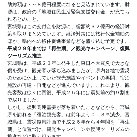
助総額は７～８億円程度になると見込まれています。財
源は、政府の「地域住民生活緊急支援交付金」が充てら
れるとのこと。
宮城県はこの交付金を財源に、総額約３２億円の経済対
策を取りまとめています。経済対策には旅行代金補助の
ほか、県内への移住促進事業などを盛り込む予定です。
平成２９年までは「再生期」／観光キャンペーン、復興
ツーリズム推進
宮城県は、平成２３年に発生した東日本大震災で大きな
傷を受け、観光客が落ち込みましたが、県内各地で震災
のために休止していた観光施設やイベントの再開、宿泊
施設の再建・再開などが進んでいます。これにより、観
光客数は徐々に回復、平成２５年には震災前の約９割ま
で戻りました。
しかし、復興関連需要が落ち着いたことなどから、宮城
県を訪れる「宿泊観光客」は前年より０．３％減少。宮
城県は、震災復興計画で平成２６年から４年間を「再生
期」と位置づけ、観光キャンペーンや復興ツーリズムの
推進などに取り組みます。