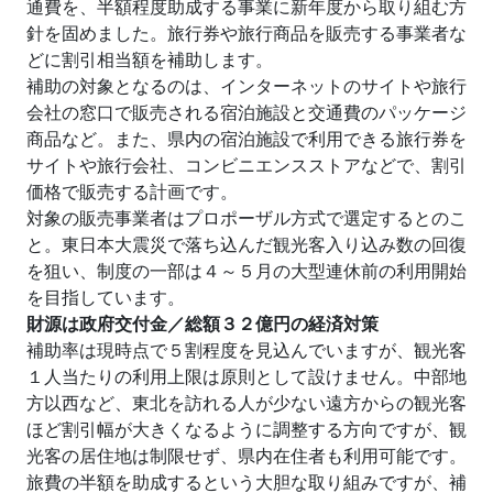
通費を、半額程度助成する事業に新年度から取り組む方
針を固めました。旅行券や旅行商品を販売する事業者な
どに割引相当額を補助します。
補助の対象となるのは、インターネットのサイトや旅行
会社の窓口で販売される宿泊施設と交通費のパッケージ
商品など。また、県内の宿泊施設で利用できる旅行券を
サイトや旅行会社、コンビニエンスストアなどで、割引
価格で販売する計画です。
対象の販売事業者はプロポーザル方式で選定するとのこ
と。東日本大震災で落ち込んだ観光客入り込み数の回復
を狙い、制度の一部は４～５月の大型連休前の利用開始
を目指しています。
財源は政府交付金／総額３２億円の経済対策
補助率は現時点で５割程度を見込んでいますが、観光客
１人当たりの利用上限は原則として設けません。中部地
方以西など、東北を訪れる人が少ない遠方からの観光客
ほど割引幅が大きくなるように調整する方向ですが、観
光客の居住地は制限せず、県内在住者も利用可能です。
旅費の半額を助成するという大胆な取り組みですが、補