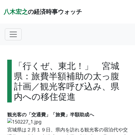
八木宏之
の経済時事ウォッチ
「行くぜ、東北！」 宮城
県：旅費半額補助の太っ腹
計画／観光客呼び込み、県
内への移住促進
観光客の「交通費」「旅費」半額助成へ
宮城県は２月１９日、県内を訪れる観光客の宿泊代や交