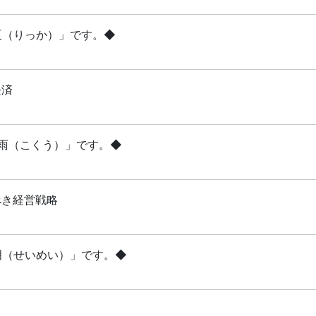
立夏（りっか）」です。◆
経済
穀雨（こくう）」です。◆
べき経営戦略
清明（せいめい）」です。◆