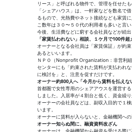
リース」と呼ばれる物件で、管理を任せたも
「シェアハウス」は、一軒家などを数名で借
るもので、光熱費やネット接続なども家賃に
こ数年は３０〜５０代の利用者も多いと言い
今後、生活費などに窮する会社員などが続出
「家賃払われない」相談、１ケ月で100件超
オーナーとなる会社員は「家賃保証」が約束
あるといいます。
ＮＰＯ（Nonprofit Organizat
センターにも「約束された賃料が支払われな
に検討を」と、注意を促すだけです。
オーナー約800人へ「今月から賃料を払えな
首都圏で女性専用のシェアアウスを運営する
しました。入居率が４割台と低く、資金繰り
オーナーの会社員などは、副収入目的で１棟
います。
オーナーに賃料が入らないと、金融機関への
オーナー知らぬ間に、融資資料改ざん
オーナーは、金融機関から融資を受ける際に