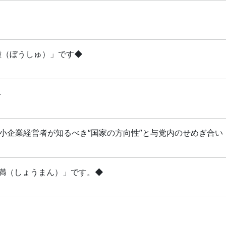
芒種（ぼうしゅ）」です◆
略
 中小企業経営者が知るべき“国家の方向性”と与党内のせめぎ合い
「小満（しょうまん）」です。◆