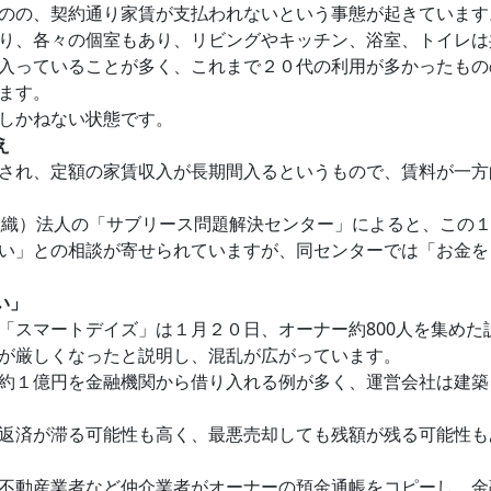
のの、契約通り家賃が支払われないという事態が起きています
り、各々の個室もあり、リビングやキッチン、浴室、トイレは
入っていることが多く、これまで２０代の利用が多かったもの
ます。
しかねない状態です。
え
され、定額の家賃収入が長期間入るというもので、賃料が一方
ion：非営利組織）法人の「サブリース問題解決センター」によると、
い」との相談が寄せられていますが、同センターでは「お金を
い」
「スマートデイズ」は１月２０日、オーナー約800人を集めた
が厳しくなったと説明し、混乱が広がっています。
約１億円を金融機関から借り入れる例が多く、運営会社は建築
返済が滞る可能性も高く、最悪売却しても残額が残る可能性も
不動産業者など仲介業者がオーナーの預金通帳をコピーし、金