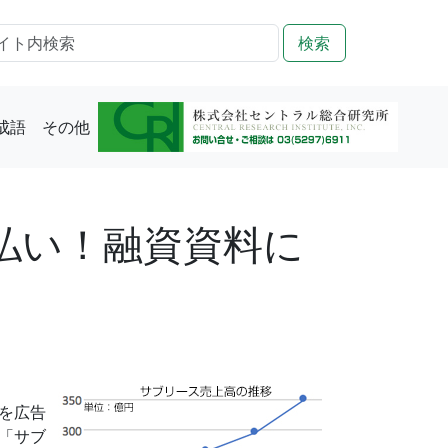
検索
成語
その他
払い！融資資料に
を広告
「サブ