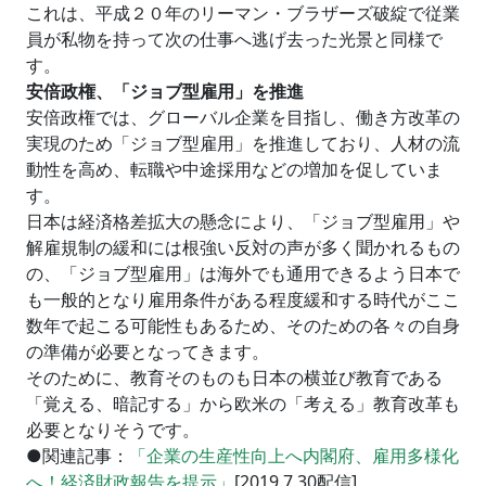
これは、平成２０年のリーマン・ブラザーズ破綻で従業
員が私物を持って次の仕事へ逃げ去った光景と同様で
す。
安倍政権、「ジョブ型雇用」を推進
安倍政権では、グローバル企業を目指し、働き方改革の
実現のため「ジョブ型雇用」を推進しており、人材の流
動性を高め、転職や中途採用などの増加を促していま
す。
日本は経済格差拡大の懸念により、「ジョブ型雇用」や
解雇規制の緩和には根強い反対の声が多く聞かれるもの
の、「ジョブ型雇用」は海外でも通用できるよう日本で
も一般的となり雇用条件がある程度緩和する時代がここ
数年で起こる可能性もあるため、そのための各々の自身
の準備が必要となってきます。
そのために、教育そのものも日本の横並び教育である
「覚える、暗記する」から欧米の「考える」教育改革も
必要となりそうです。
●関連記事：
「企業の生産性向上へ内閣府、雇用多様化
へ！経済財政報告を提示」
[2019.7.30配信]