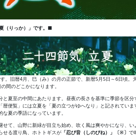
立夏（りっか）」です。■
夏」です。旧暦4月、巳（み）の月の正節で、新暦5月5日～6日頃
5日の間のどこかになります。
分と夏至の中間にあたります。昼夜の長さを基準に季節を区分
「暦便覧」には立夏を「夏の立つがゆへなり」と記されていま
的な夏の季語になっています。
褪せて、山野に新緑が目立ち始め、吹く風は爽やかになり、い
らせる渡り鳥、ホトトギスが
「忍び音（しのびね）」〔※〕
で