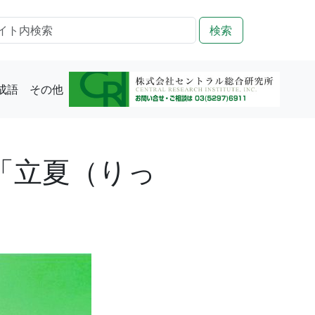
検索
成語
その他
日「立夏（りっ