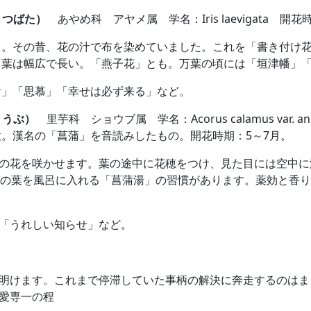
きつばた）
あやめ科 アヤメ属 学名：Iris laevigata 開花
白。その昔、花の汁で布を染めていました。これを「書き付け
。葉は幅広で長い。「燕子花」とも。万葉の頃には「垣津幡」
貴」「思慕」「幸せは必ず来る」など。
ょうぶ）
里芋科 ショウブ属 学名：Acorus calamus var. an
。漢名の「菖蒲」を音読みしたもの。開花時期：5～7月。
の花を咲かせます。葉の途中に花穂をつけ、見た目には空中に
蒲の葉を風呂に入れる「菖蒲湯」の習慣があります。薬効と香
「うれしい知らせ」など。
明けます。これまで停滞していた事柄の解決に奔走するのはま
愛専一の程