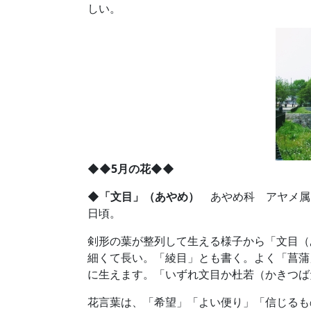
しい。
◆◆5月の花◆◆
◆「文目」（あやめ）
あやめ科 アヤメ属 学
日頃。
剣形の葉が整列して生える様子から「文目（
細くて長い。「綾目」とも書く。よく「菖蒲
に生えます。「いずれ文目か杜若（かきつば
花言葉は、「希望」「よい便り」「信じるも