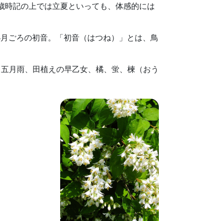
歳時記の上では立夏といっても、体感的には
4月ごろの初音。「初音（はつね）」とは、鳥
、五月雨、田植えの早乙女、橘、蛍、楝（おう