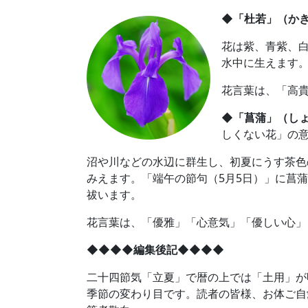
◆「杜若」（か
花は紫、青紫、
水中に生えます
花言葉は、「高
◆「菖蒲」（し
しくない花」の意
沼や川などの水辺に群生し、初夏にうす茶色
みえます。「端午の節句（5月5日）」に菖
祓います。
花言葉は、「優雅」「心意気」「優しい心」
◆◆◆◆編集後記◆◆◆◆
二十四節気「立夏」で暦の上では「土用」が
季節の変わり目です。読者の皆様、お体ご自