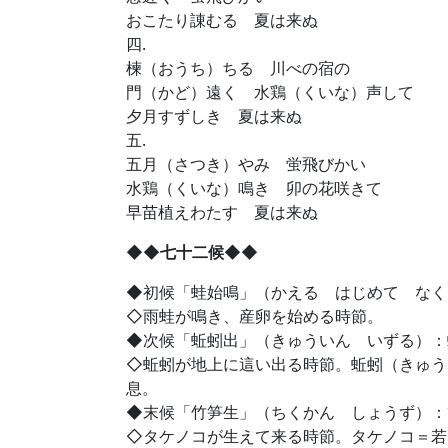
おこたり諌むる 夏は来ぬ
四.
楝（おうち）ちる 川べの宿の
門（かど）遠く 水鶏（くいな）声して
夕月すずしき 夏は来ぬ
五.
五月（さつき）やみ 蛍飛びかい
水鶏（くいな）鳴き 卯の花咲きて
早苗植えわたす 夏は来ぬ
◆◆七十二候◆◆
◆初候「蛙始鳴」（かえる はじめて なく
◇雨蛙が鳴き、産卵を始める時節。
◆次候「蚯蚓出」（きゅういん いずる）：
◇蚯蚓が地上に這い出る時節。蚯蚓（きゅう
息。
◆末候「竹笋生」（ちくかん しょうず）：
◇タケノコが生えて来る時節。タケノコ＝若