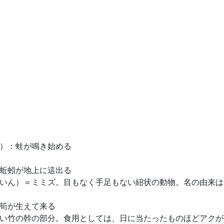
）：蛙が鳴き始める
蚯蚓が地上に這出る
いん）＝ミミズ。目もなく手足もない紐状の動物。名の由来は
筍が生えて来る
い竹の幹の部分。食用としては、日に当たったものほどアクが