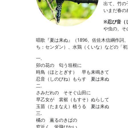
出て、竹の
いまだ春の
※忍び音（
や虫の、そ
唱歌『夏は来ぬ』（1896、佐佐木信綱作
ち：センダン）、水鶏（くいな）などの「初
一.
卯の花の 匂う垣根に
時鳥（ほととぎす） 早も来鳴きて
忍音（しのびね）もらす 夏は来ぬ
二.
さみだれの そそぐ山田に
早乙女が 裳裾（もすそ）ぬらして
玉苗（たまなえ）植うる 夏は来ぬ
三.
橘の 薫るのきばの
窓近く 蛍飛びかい