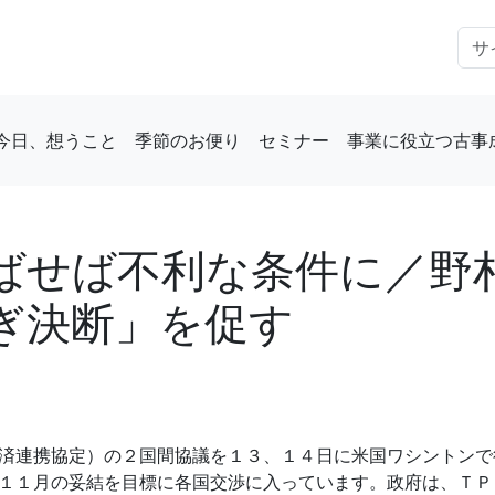
今日、想うこと
季節のお便り
セミナー
事業に役立つ古事
ばせば不利な条件に／野
ぎ決断」を促す
済連携協定）の２国間協議を１３、１４日に米国ワシントンで
１１月の妥結を目標に各国交渉に入っています。政府は、ＴＰ