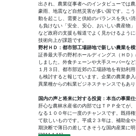
出され、農業従事者へのインタビューでは農
豪雨、地震など自然災害が多い国です。こう
動を起こし、需要と供給のバランスを失い消
も負けない「安全、安心、おいしい農産物」
など政府の支援も報道でよく見かけるように
技術向上が課題です。
野村ＨＤ：都市部工場跡地で新しい農業を模
証券最大手の野村ホールディングス（ＨＤ）
しました。外食チェーンや大手スーパーなど
１月３日、都市部近郊の工場跡地を有効利用
も検討すると報じています。企業の農業参入
異業種からの転業ビジネスチャンスでもあり
国内の声と将来に対する投資：本当の事業仕
肝心な農林水産省の内部ではＴＰＰ全てが、
なる１００年に一度のチャンスです。既得権
て欲しいものです。平成２３年は、補助金や
期決断で薄日の差してきそうな国内産業に明
[2011.1.11]