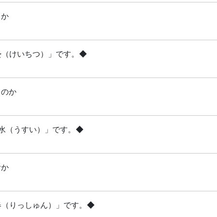
るか
啓蟄（けいちつ）」です。◆
るのか
雨水（うすい）」です。◆
むか
立春（りっしゅん）」です。◆