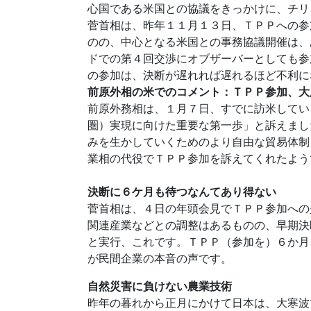
心国である米国との協議をきっかけに、チリ
菅首相は、昨年１１月１３日、ＴＰＰへの参
のの、中心となる米国との事務協議開催は、
ドでの第４回交渉にオブザーバーとしても参
の参加は、決断が遅れれば遅れるほど不利に
前原外相の米でのコメント：ＴＰＰ参加、大
前原外務相は、１月７日、すでに訪米してい
圏）実現に向けた重要な第一歩」と訴えまし
みを生かしていくためのより自由な貿易体制
業相の代役でＴＰＰ参加を訴えてくれたよう
決断に６ケ月も待つなんてあり得ない
菅首相は、４日の年頭会見でＴＰＰ参加への
関連産業などとの調整はあるものの、早期決
と実行、これです。ＴＰＰ（参加を）６か月
が民間企業の本音の声です。
自然災害に負けない農業
技術
昨年の暮れから正月にかけて日本は、大寒波