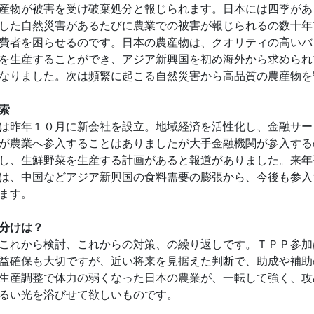
産物が被害を受け破棄処分と報じられます。日本には四季があ
した自然災害があるたびに農業での被害が報じられるの数十年
費者を困らせるのです。日本の農産物は、クオリティの高いバ
を生産することができ、アジア新興国を初め海外から求められ
なりました。次は頻繁に起こる自然災害から高品質の農産物を
索
は昨年１０月に新会社を設立。地域経済を活性化し、金融サー
が農業へ参入することはありましたが大手金融機関が参入する
し、生鮮野菜を生産する計画があると報道がありました。来年
は、中国などアジア新興国の食料需要の膨張から、今後も参入
ます。
分けは？
これから検討、これからの対策、の繰り返しです。ＴＰＰ参加
益確保も大切ですが、近い将来を見据えた判断で、助成や補助
生産調整で体力の弱くなった日本の農業が、一転して強く、攻
るい光を浴びせて欲しいものです。