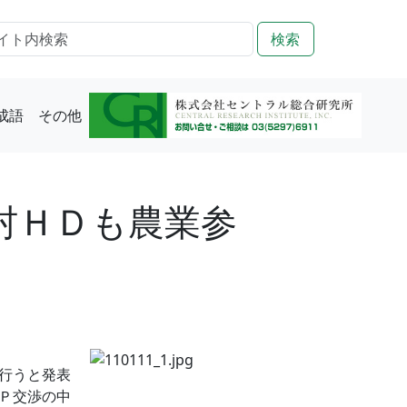
検索
成語
その他
村ＨＤも農業参
行うと発表
Ｐ交渉の中