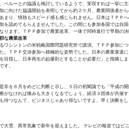
、ペルーとの協議も検討しているようで、実現すれば一挙に主
加に向けた協議開始を表明してから約２ケ月、農業関係者から
あまり、情熱もスピード感も感じられません。日本はＴＰＰへ
加を認めてもらえませんでした。この間にも参加各国では自国
なります。ＴＰＰ参加で農業改革、一体で同時進行で早期の決
胆な農業改革
るワシントンの米戦略国際問題研究所で講演。ＴＰＰ参加につ
た。ＴＰＰ交渉参加へ積極的な姿勢でした。日本の農業衰退に
を目指し、日本再生の起爆剤とすることが必要だ」と指摘しま
です。
是非を６月をめどに判断と示し、５日の初閣議でも「平成の開
断がなければ痛みも大きくなるでしょう。経済３団体が共催す
も待つなんて、ビジネスじゃあり得ないですよ。早く決断をし
で大雪、異常気象で新年を迎えました。 テレビの報道ではビ