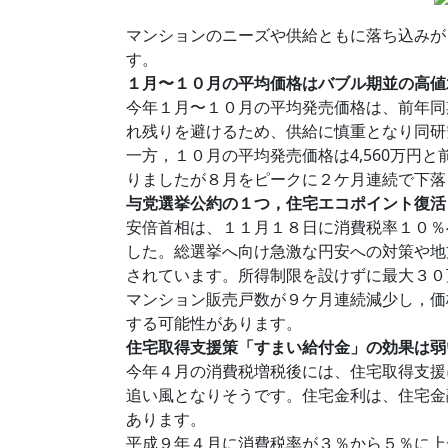
マンションのニーズや供給ともに落ち込みが
す。
１月〜１０月の平均価格はバブル期並の高値
今年１月〜１０月の平均発売価格は、前年同期比
れ残りを避けるため、供給に慎重となり同研
一方，１０月の平均発売価格は4,560万円
りましたが８月をピークに２ケ月連続で下落
与党選挙公約の１つ，住宅エコポイント復活
安倍首相は、１１月１８日に消費税率１０％
した。総選挙へ向け急激な円安への対策や地
されています。所得制限を設けずに最大３０
マンション販売戸数が９ケ月連続減少し，価
する可能性があります。
住宅取得支援策「すまい給付金」の効果は弱
今年４月の消費税増税後には、住宅取得支援
追い風となりそうです。住宅金利は、住宅金
あります。
平成９年４月に消費税率が３％から５％に上