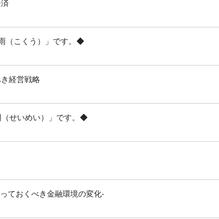
経済
穀雨（こくう）」です。◆
べき経営戦略
清明（せいめい）」です。◆
知っておくべき金融環境の変化-