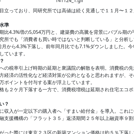
目立っており、同研究所では高値は続く見通しで１１月〜１２
水準
4.3%増の5,054万円と、建築費の高騰を背景にバブル期の
究所でも「消費者も買い時ではないと判断している」と分析し
と前月から4.3%下落し、前年同月比でも7.1%ダウンしました
しています。
？
への税率引上げ時期の延期と衆議院の解散を表明。消費税の先
方経済の活性化など経済対策が公約となると思われますが、そ
万ポイントを付与する案が浮上しています。
格も２ケ月下落する一方で、消費税増税は延期され住宅エコポ
い？
に収入が一定以下の購入者へ「すまい給付金」を導入。これに
融支援機構の「フラット３５」返済期間２５年以上融資率９割以
がった際には東京２３区の新築マンション価格は約５％下落し