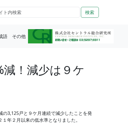
検索
成語
その他
%減！減少は９ケ
の3,125戸と９ケ月連続で減少したことを発
成２１年２月以来の低水準となりました。