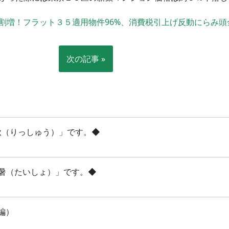
割増！フラット３５適用物件96%、消費税引上げ反動にらみ頭
次の記事 »
立秋（りっしゅう）」です。◆
「大暑（たいしょ）」です。◆
編）