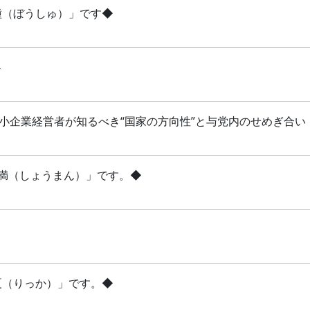
芒種（ぼうしゅ）」です◆
略
 中小企業経営者が知るべき“国家の方向性”と与党内のせめぎ合い
「小満（しょうまん）」です。◆
立夏（りっか）」です。◆