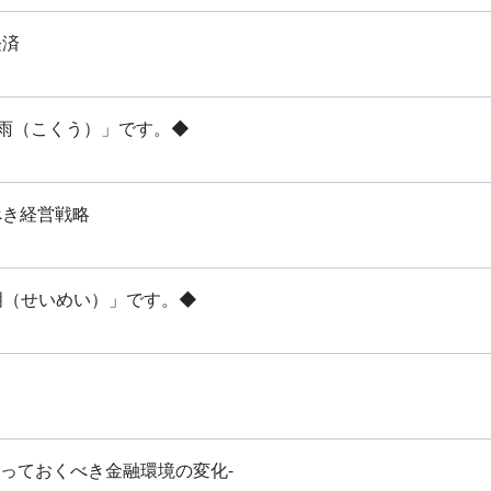
経済
穀雨（こくう）」です。◆
べき経営戦略
清明（せいめい）」です。◆
知っておくべき金融環境の変化-