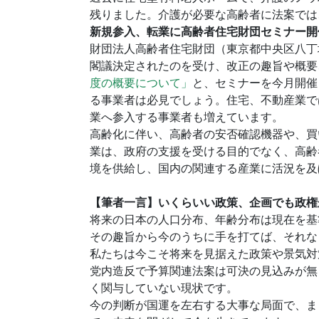
残りました。介護が必要な高齢者に法案では
新規参入、転業に高齢者住宅財団セミナー開
財団法人高齢者住宅財団（東京都中央区八丁
閣議決定されたのを受け、改正の趣旨や概要
度の概要について」
と、セミナーを今月開催
る事業者は必見でしょう。住宅、不動産業で
業へ参入する事業者も増えています。
高齢化に伴い、高齢者の安否確認機器や、買
業は、政府の支援を受ける目的でなく、高齢
境を供給し、国内の関連する産業に活況を及
【筆者一言】いくらいい政策、企画でも政権
将来の日本の人口分布、年齢分布は現在を基
その趣旨から今のうちに手を打てば、それな
私たちは今こそ将来を見据えた政策や景気対
党内造反で予算関連法案は可決の見込みが無
く関与していない現状です。
今の判断が国運を左右する大事な局面で、ま