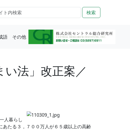
検索
成語
その他
まい法」改正案／
一人暮らし
%にあたる３，７００万人が６５歳以上の高齢