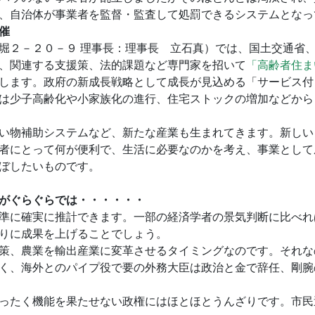
、自治体が事業者を監督・監査して処罰できるシステムとなっ
催
堀２－２０－９ 理事長：理事長 立石真）では、国土交通省
、関連する支援策、法的課題など専門家を招いて
「高齢者住ま
します。政府の新成長戦略として成長が見込める「サービス付
は少子高齢化や小家族化の進行、住宅ストックの増加などから
い物補助システムなど、新たな産業も生まれてきます。新しい
者にとって何が便利で、生活に必要なのかを考え、事業として
ぼしたいものです。
がぐらぐらでは・・・・・・
準に確実に推計できます。一部の経済学者の景気判断に比べれ
りに成果を上げることでしょう。
策、農業を輸出産業に変革させるタイミングなのです。それな
く、海外とのパイプ役で要の外務大臣は政治と金で辞任、剛腕
ったく機能を果たせない政権にはほとほとうんざりです。市民