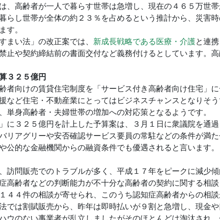
は、高齢者が一人で暮らす世帯は急増し、現在の４６５万世帯
暮らし世帯が全体の約２３％を占めるという推計から、災害時
ます。
すまい法」の改正案では、
新成長戦略である医療・介護
と連携
禁止や契約締結前の書面交付など義務付けるとしています。高
算３２５億円
齢者向けの賃貸住宅制度を「サービス付き高齢者向け住宅」に
援など住宅・不動産業にとってはビジネスチャンスとなりそう
、単身高齢者・夫婦世帯の増加への対応策となるようです。
」に３２５億円を計上した予算案は、３月１日に衆議院を通過
バリアグリーや安否確認サービス要員の常駐などの条件が満た
や公的な金融機関からの融資条件でも優遇されると言います。
、訪問販売でのトラブルが多く、平成１７年をピークに減少傾
症高齢者などの判断能力が不十分な高齢者の契約に関する相談
１４４件の相談が寄せられ、このうち認知症高齢者からの相談
法では割賦販売から、昨年は即時払いが９割と急増し、現金や
ハウのない事業者が乱立しましたがそのほとんどは淘汰され、