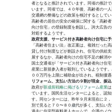
者となると推計されています。同省の推計で
います。同省では、４０年後、高齢者の一人
交通網の整備などの政策を検討するとしてい
高齢者の居住の安全の確保に関する「高齢者
向け住宅」の登録制度を創設し、誇大広告の
対処するようです。
政府支援、サービス付き高齢者向け住宅に予
「高齢者住まい法」改正案は、複雑だった高
貸し付け制度などが創設され、住宅の供給支
展するなか、高齢者向けの住宅不足の解消や
国土交通省が「サービス付き高齢者向け住宅
産業に新規参入者が殺到しているようです。
００万円を上限に補助金が出され、税制優遇
リフォーム、支払い方法の９割が現金、振込
政府が
新成長戦略に掲げるリフォーム産業
は
ています。国民生活センターによると、認知
す。同センターには、昨年９月末現在に２，
別で見ると７０〜８０歳代が多く、支払い方
過去に住宅型有料老人ホームで、介護のノウ