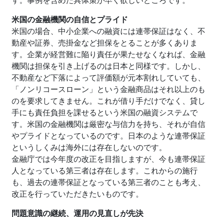
す。事例を含めた具体策が早く欲しいところです。
米国の金融機関の自信とプライド
米国の場合、中小企業への融資には連帯保証はなく、不
動産や証券、売掛金など担保をとることが多くありま
す。企業が経営難に陥り責任が果たせなくなれば、金融
機関は担保を引き上げるのは日本と同様です。しかし、
不動産など下落によって評価額が元本割れしていても、
「ノンリコースローン」という金融商品はそれ以上のも
のを要求してきません。これが借り手だけでなく、貸し
手にも責任負担を課せるという米国の融資システムで
す。米国の金融機関は厳密な与信力を持ち、それが自信
やプライドとなっているのです。日本のような連帯保証
というしくみは海外には存在しないのです。
金融庁では今年度の改正を目指しますが、今も連帯保証
人となっている第三者は存在します。これからの施行
も、過去の連帯保証となっている第三者のことも考え、
改正を行っていただきたいものです。
問題意識の継続、運用の見直しが先決