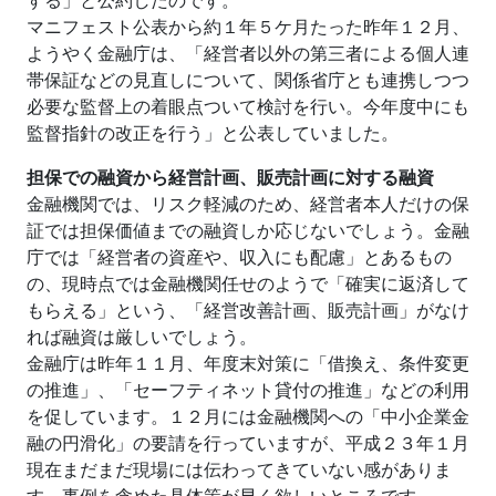
する」と公約したのです。
マニフェスト公表から約１年５ケ月たった昨年１２月、
ようやく金融庁は、「経営者以外の第三者による個人連
帯保証などの見直しについて、関係省庁とも連携しつつ
必要な監督上の着眼点ついて検討を行い。今年度中にも
監督指針の改正を行う」と公表していました。
担保での融資から経営計画、販売計画に対する融資
金融機関では、リスク軽減のため、経営者本人だけの保
証では担保価値までの融資しか応じないでしょう。金融
庁では「経営者の資産や、収入にも配慮」とあるもの
の、現時点では金融機関任せのようで「確実に返済して
もらえる」という、「経営改善計画、販売計画」がなけ
れば融資は厳しいでしょう。
金融庁は昨年１１月、年度末対策に「借換え、条件変更
の推進」、「セーフティネット貸付の推進」などの利用
を促しています。１２月には金融機関への「中小企業金
融の円滑化」の要請を行っていますが、平成２３年１月
現在まだまだ現場には伝わってきていない感がありま