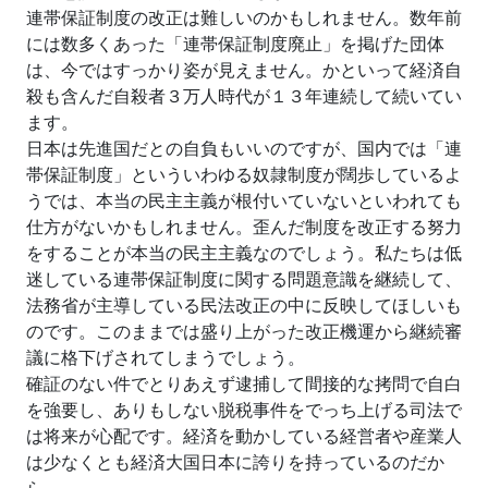
連帯保証制度の改正は難しいのかもしれません。数年前
には数多くあった「連帯保証制度廃止」を掲げた団体
は、今ではすっかり姿が見えません。かといって経済自
殺も含んだ自殺者３万人時代が１３年連続して続いてい
ます。
日本は先進国だとの自負もいいのですが、国内では「連
帯保証制度」といういわゆる奴隷制度が闊歩しているよ
うでは、本当の民主主義が根付いていないといわれても
仕方がないかもしれません。歪んだ制度を改正する努力
をすることが本当の民主主義なのでしょう。私たちは低
迷している連帯保証制度に関する問題意識を継続して、
法務省が主導している民法改正の中に反映してほしいも
のです。このままでは盛り上がった改正機運から継続審
議に格下げされてしまうでしょう。
確証のない件でとりあえず逮捕して間接的な拷問で自白
を強要し、ありもしない脱税事件をでっち上げる司法で
は将来が心配です。経済を動かしている経営者や産業人
は少なくとも経済大国日本に誇りを持っているのだか