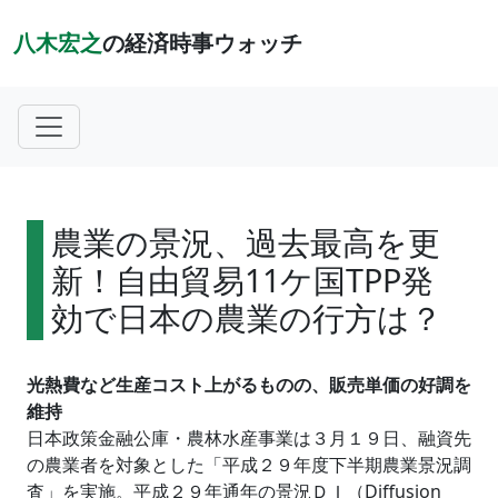
八木宏之
の経済時事ウォッチ
農業の景況、過去最高を更
新！自由貿易11ケ国TPP発
効で日本の農業の行方は？
光熱費など生産コスト上がるものの、販売単価の好調を
維持
日本政策金融公庫・農林水産事業は３月１９日、融資先
の農業者を対象とした「平成２９年度下半期農業景況調
査」を実施。平成２９年通年の景況ＤＩ（Diffusion