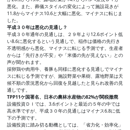
悪化。また、葬儀スタイルの変化によって施設花きが
11.8からマイナス10.6と大幅に悪化、マイナスに転じま
した。
平成３０年は悪化の見通し？
平成３０年通年の見通しは、２９年より12.6ポイント低
い8.6に悪化するという見通しで、稲作は価格の先行き
不透明感から悪化、マイナスに転じる予測です。生産者
からは「先行きが不安」や「米価の先が見えない」との
声が聞かれます。
採卵鶏や肉用牛、養豚も同様に悪化する見通しでマイナ
スに転じる予測ですが、施設野菜や果樹、露地野菜は天
候不順の景況悪化から回復を見越したと見られ改善の見
通しです。
TPP11ケ国署名、日本の農林水産物の82%が関税撤廃
設備投資ＤＩでは、3.6ポイントと最近の５年の中では
高水準ですが、平成３０年の見通しはマイナス6.8に低
下の予測です。
設備投資に踏み切る動機としては、「省力化・効率化」