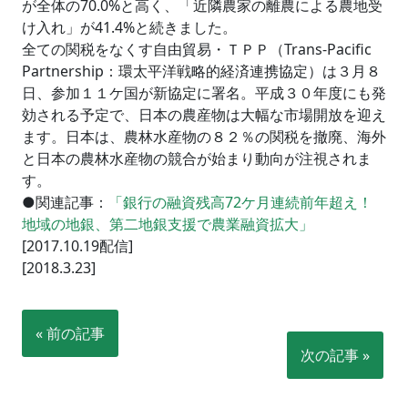
が全体の70.0%と高く、「近隣農家の離農による農地受
け入れ」が41.4%と続きました。
全ての関税をなくす自由貿易・ＴＰＰ（Trans-Pacific
Partnership：環太平洋戦略的経済連携協定）は３月８
日、参加１１ケ国が新協定に署名。平成３０年度にも発
効される予定で、日本の農産物は大幅な市場開放を迎え
ます。日本は、農林水産物の８２％の関税を撤廃、海外
と日本の農林水産物の競合が始まり動向が注視されま
す。
●関連記事：
「銀行の融資残高72ケ月連続前年超え！
地域の地銀、第二地銀支援で農業融資拡大」
[2017.10.19配信]
[2018.3.23]
« 前の記事
次の記事 »