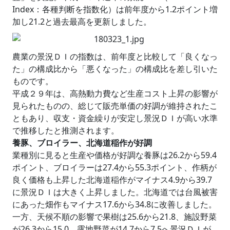
Index：各種判断を指数化）は前年度から1.2ポイント増
加し21.2と過去最高を更新しました。
農業の景況ＤＩの指数は、前年度と比較して「良くなっ
た」の構成比から「悪くなった」の構成比を差し引いた
ものです。
平成２９年は、高熱動力費など生産コスト上昇の影響が
見られたものの、総じて販売単価の好調が維持されたこ
ともあり、収支・資金繰りが安定し景況ＤＩが高い水準
で推移したと推測されます。
養豚、ブロイラー、北海道稲作が好調
業種別に見ると生産や価格が好調な養豚は26.2から59.4
ポイント、ブロイラーは27.4から55.3ポイント、作柄が
良く価格も上昇した北海道稲作がマイナス4.9から39.7
に景況ＤＩは大きく上昇しました。北海道では台風被害
にあった畑作もマイナス17.6から34.8に改善しました。
一方、天候不順の影響で果樹は25.6から21.8、施設野菜
が26.3から15.0、露地野菜が14.7から7.5へ景況ＤＩが