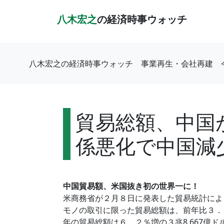
八木宏之
の経済時事ウォッチ
八木宏之の経済時事ウォッチ
事業再生・会社再建
貿易総額、中国
係悪化で中国減
中国貿易額、米国抜き初の世界一に！
米商務省が２月８日に発表した貿易統計によ
モノの取引に限った貿易総額は、前年比３．５％
年の貿易総額は６．２％増の３兆8,667億