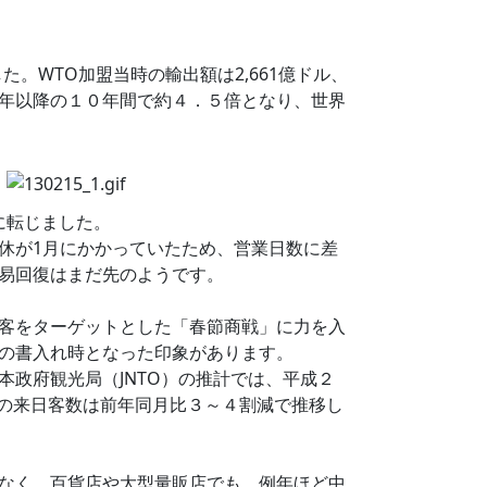
。WTO加盟当時の輸出額は2,661億ドル、
年以降の１０年間で約４．５倍となり、世界
に転じました。
休が1月にかかっていたため、営業日数に差
易回復はまだ先のようです。
客をターゲットとした「春節商戦」に力を入
の書入れ時となった印象があります。
政府観光局（JNTO）の推計では、平成２
２月の来日客数は前年同月比３～４割減で推移し
なく、百貨店や大型量販店でも、例年ほど中