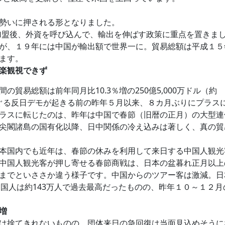
勢いに押される形となりました。
盟後、外資を呼び込んで、輸出を伸ばす政策に重点を置きました
が、１９年には中国が輸出額で世界一に。貿易総額は平成１５
ます。
も楽観視できず
貿易総額は前年同月比10.3％増の250億5,000万ドル（約
めぐる反日デモが起きる前の昨年５月以来、８カ月ぶりにプラス
ラスに転じたのは、昨年は中国で春節（旧暦の正月）の大型連
尖閣諸島の国有化以降、日中関係の冷え込みは著しく、真の貿
本国内でも近年は、春節の休みを利用して来日する中国人観光
中国人観光客が押し寄せる春節商戦は、日本の盆暮れ正月以上
までといささか違う様子です。中国からのツアー客は激減。日本
ち、中国人は約143万人で過去最高だったものの、昨年１０～１
増
は捨てきれないものの、団体来日の急回復は当面見込めそうに