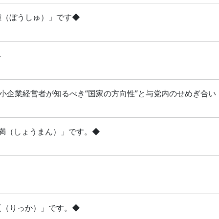
芒種（ぼうしゅ）」です◆
略
 中小企業経営者が知るべき“国家の方向性”と与党内のせめぎ合い
「小満（しょうまん）」です。◆
立夏（りっか）」です。◆