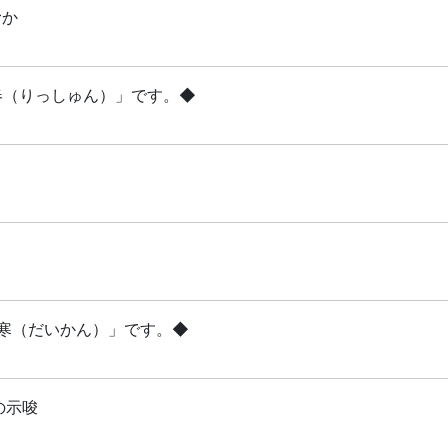
むか
立春（りっしゅん）」です。◆
「大寒（だいかん）」です。◆
の示唆