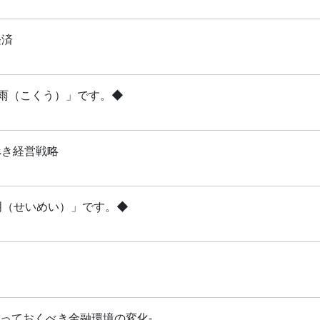
経済
穀雨（こくう）」です。◆
べき経営戦略
清明（せいめい）」です。◆
知っておくべき金融環境の変化-