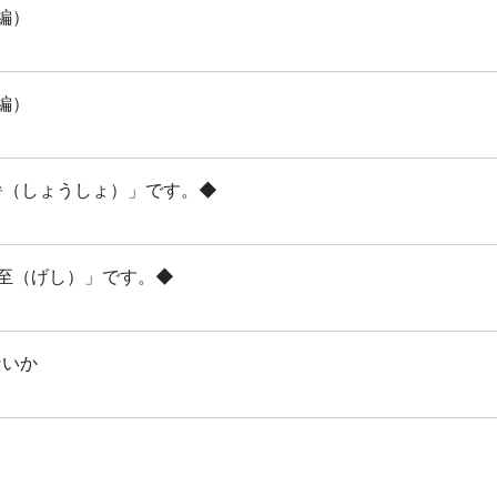
編）
編）
小暑（しょうしょ）」です。◆
夏至（げし）」です。◆
ないか