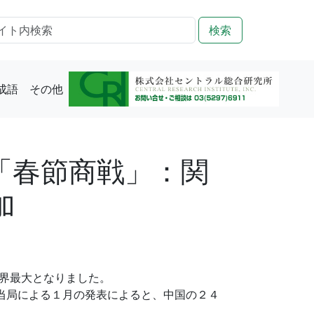
検索
成語
その他
「春節商戦」：関
加
界最大となりました。
税関当局による１月の発表によると、中国の２４