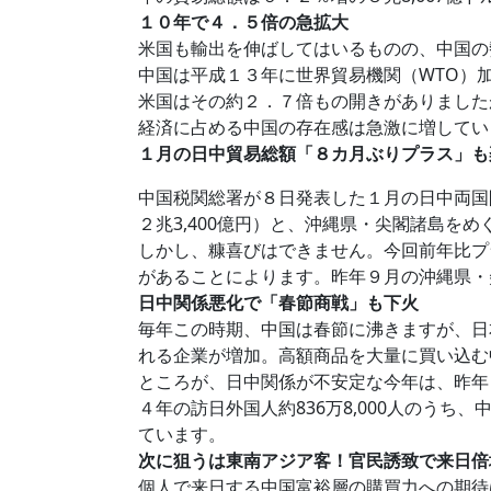
１０年で４．５倍の急拡大
米国も輸出を伸ばしてはいるものの、中国の
中国は平成１３年に世界貿易機関（WTO）加
米国はその約２．７倍もの開きがありました
経済に占める中国の存在感は急激に増してい
１月の日中貿易総額「８カ月ぶりプラス」
中国税関総署が８日発表した１月の日中両国間の
２兆3,400億円）と、沖縄県・尖閣諸島を
しかし、糠喜びはできません。今回前年比プ
があることによります。昨年９月の沖縄県・
日中関係悪化で「春節商戦」も下火
毎年この時期、中国は春節に沸きますが、日
れる企業が増加。高額商品を大量に買い込む
ところが、日中関係が不安定な今年は、昨年
４年の訪日外国人約836万8,000人のう
ています。
次に狙うは東南アジア客！官民誘致で来日倍
個人で来日する中国富裕層の購買力への期待