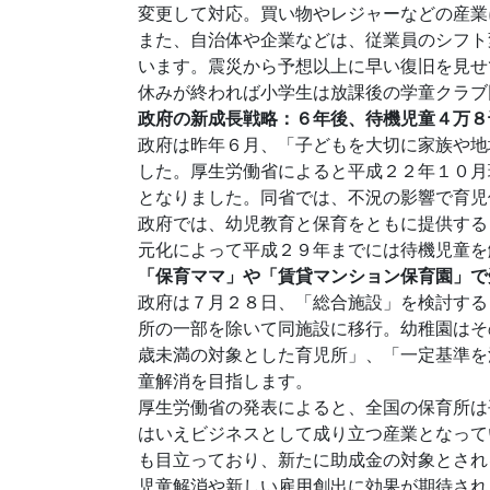
変更して対応。買い物やレジャーなどの産業
また、自治体や企業などは、従業員のシフト
います。震災から予想以上に早い復旧を見せ
休みが終われば小学生は放課後の学童クラブ
政府の新成長戦略：６年後、待機児童４万８
政府は昨年６月、「子どもを大切に家族や地
した。厚生労働省によると平成２２年１０月
となりました。同省では、不況の影響で育児
政府では、幼児教育と保育をともに提供する
元化によって平成２９年までには待機児童を
「保育ママ」や「賃貸マンション保育園」で
政府は７月２８日、「総合施設」を検討する
所の一部を除いて同施設に移行。幼稚園はそ
歳未満の対象とした育児所」、「一定基準を
童解消を目指します。
厚生労働省の発表によると、全国の保育所は平成
はいえビジネスとして成り立つ産業となって
も目立っており、新たに助成金の対象とされ
児童解消や新しい雇用創出に効果が期待され