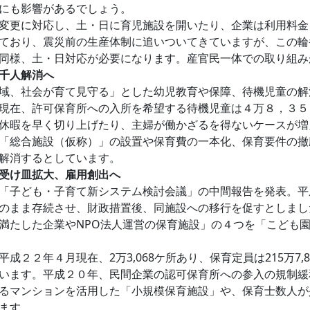
にも影響があるでしょう。
変更に対応し、土・日に育児施設を開いたり、企業は利用料金
ており、震災前の生産体制に追いついてきていますが、この輪
同様、土・日対応が必要になります。産官民一体での取り組み
千人解消へ
域、社会が育て見守る」とした幼児教育や保障、待機児童の解
現在、許可保育所への入所を希望する待機児童は４万８，３５
休暇を早く切り上げたり、主婦が働かざるを得ないケースが増
「総合施設（仮称）」の設置や保育費の一本化、保育要件の撤
解消するとしています。
受け皿拡大、雇用創出へ
「子ども・子育て新システム検討会議」の中間報告を発表。平
のまま存続させ、財政措置後、同施設への移行を促すとしまし
満たした企業やNPO法人運営の保育施設」の４つを「こども
２２年４月現在、2万3,068ケ所あり、保育定員は215万7,8
います。平成２０年、民間企業の認可保育所への参入の規制緩
るマンションを活用した「小規模保育施設」や、保育士数人が
ます。