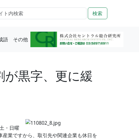
検索
成語
その他
割が黒字、更に緩
土・日曜
車産業ですから、取引先や関連企業も休日を