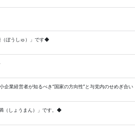
芒種（ぼうしゅ）」です◆
略
 中小企業経営者が知るべき“国家の方向性”と与党内のせめぎ合い
「小満（しょうまん）」です。◆