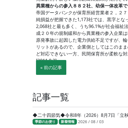
異業種からの参入８８２社、幼保一体改革で
帝国データバンクが保育所経営業者２，２７１社
純損益が把握できた1,173社では、黒字とな
2,068社と最も多く、うち96.1%が社
成２０年の規制緩和から異業種の参入企業は8
原発事故に起因した電力供給不足ですが、輪
リットがあるので、企業側としてはこのまま
ど対応できない一方、民間保育所が柔軟な対
[2011.8.2]
« 前の記事
記事一覧
◆二十四節気◆令和8年（2026）8月7日「
2026 / 08 / 03
季節のお便り
新着情報