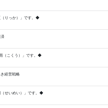
立夏（りっか）」です。◆
経済
穀雨（こくう）」です。◆
べき経営戦略
清明（せいめい）」です。◆