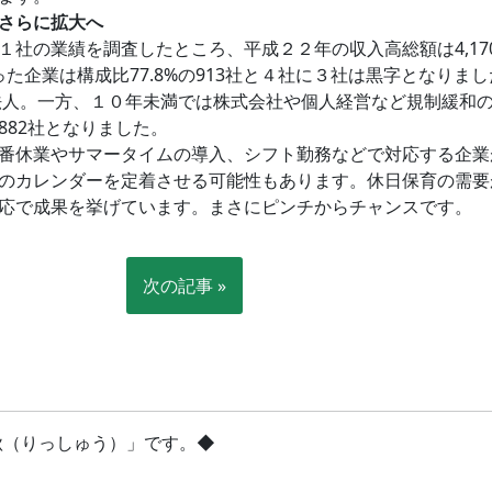
さらに拡大へ
の業績を調査したところ、平成２２年の収入高総額は4,170億
った企業は構成比77.8%の913社と４社に３社は黒字となりまし
会福祉法人。一方、１０年未満では株式会社や個人経営など規制緩
82社となりました。
番休業やサマータイムの導入、シフト勤務などで対応する企業
のカレンダーを定着させる可能性もあります。休日保育の需要
応で成果を挙げています。まさにピンチからチャンスです。
次の記事 »
立秋（りっしゅう）」です。◆