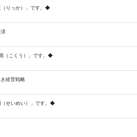
立夏（りっか）」です。◆
経済
穀雨（こくう）」です。◆
べき経営戦略
清明（せいめい）」です。◆