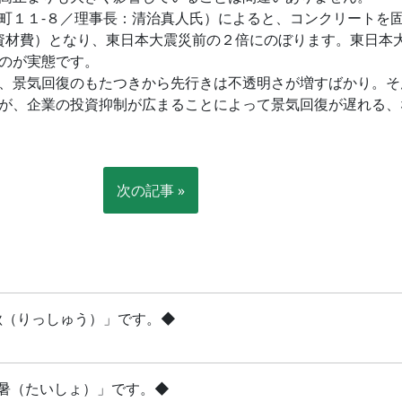
町１１‐８／理事長：清治真人氏）によると、コンクリートを
費と資材費）となり、東日本大震災前の２倍にのぼります。東日
のが実態です。
、景気回復のもたつきから先行きは不透明さが増すばかり。そ
が、企業の投資抑制が広まることによって景気回復が遅れる、
次の記事 »
立秋（りっしゅう）」です。◆
「大暑（たいしょ）」です。◆