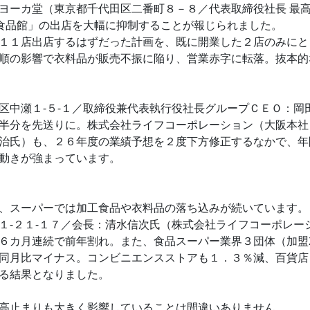
ヨーカ堂（東京都千代田区二番町８－８／代表取締役社長 最
「食品館」の出店を大幅に抑制することが報じられました。
１１店出店するはずだった計画を、既に開業した２店のみにと
順の影響で衣料品が販売不振に陥り、営業赤字に転落。抜本的
区中瀬１‐５‐１／取締役兼代表執行役社長グループＣＥＯ：岡
半分を先送りに。株式会社ライフコーポレーション（大阪本社：
治氏）も、２６年度の業績予想を２度下方修正するなかで、年
動きが強まっています。
、スーパーでは加工食品や衣料品の落ち込みが続いています。
１‐２１‐１７／会長：清水信次氏（株式会社ライフコーポレー
６カ月連続で前年割れ。また、食品スーパー業界３団体（加盟2
同月比マイナス。コンビニエンスストアも１．３％減、百貨店
る結果となりました。
高止まりも大きく影響していることは間違いありません。