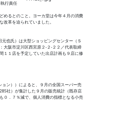
高執行責任
どめるとのこと。ヨーカ堂は今年４月の消費
な改革を迫られていました。
田元也氏）は大型ショッピングセンター（Ｓ
大阪市淀川区西宮原２‐２‐２２／代表取締
間１１店を予定していた出店計画も９店に修
ション））によると、９月の全国スーパー売
85社）が集計した９月の販売統計（既存店
も０．７％減で、個人消費の指標となる小売