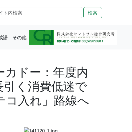
検索
成語
その他
ーカドー：年度内
長引く消費低迷で
テコ入れ」路線へ