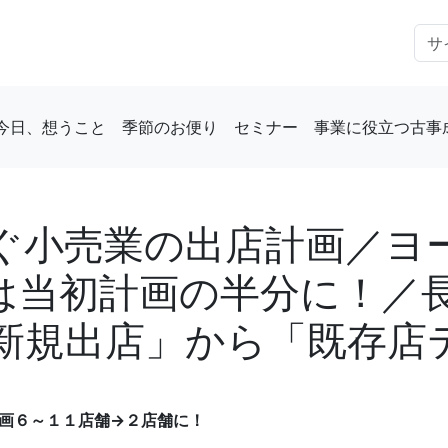
今日、想うこと
季節のお便り
セミナー
事業に役立つ古事
ぐ小売業の出店計画／ヨ
は当初計画の半分に！／
新規出店」から「既存店
画６～１１店舗→２店舗に！