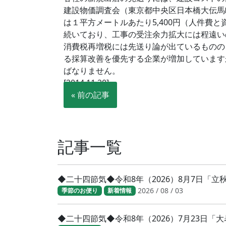
建設物価調査会（東京都中央区日本橋大伝馬
は１平方メートルあたり5,400円（人件
続いており、工事の受注余力拡大には程遠い
消費税再増税には先送り論が出ているものの
る採算改善を優先する企業が増加しています
ばなりません。
[2014.11.20]
« 前の記事
記事一覧
◆二十四節気◆令和8年（2026）8月7日「
2026 / 08 / 03
季節のお便り
新着情報
◆二十四節気◆令和8年（2026）7月23日