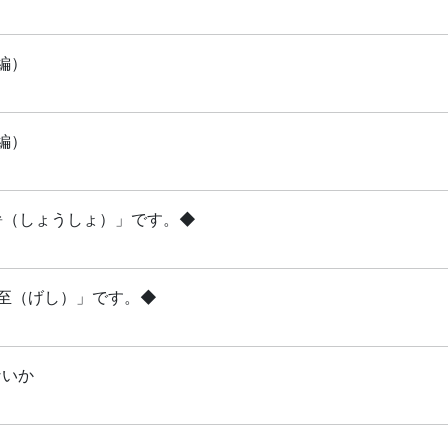
編）
編）
小暑（しょうしょ）」です。◆
夏至（げし）」です。◆
ないか