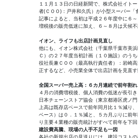
１１月１３日の日経新聞で、株式会社イトー
者(ＣＯＯ)：戸井和久氏）が小型スーパー
記事によると、当初は平成２６年度中に６～
増税後の販売低迷に加え、６～８月は天候不
イオン、ライフも出店計画見直し
他にも、イオン株式会社（千葉県千葉市美浜
Ｃ）の２７年度当初計画（１０施設）のうち
役社長兼ＣＯＯ（最高執行責任者）：岩崎高
正するなど、小売業全体で出店計画を見直す
全国スーパー売上高：６カ月連続で前年割れ
４月の消費増税後、個人消費の低迷が長引き
日本チェーンストア協会（東京都港区虎ノ門
上高は既存店ベースで前年同月比１％減り、
ベース）は０．１％減と、５カ月ぶりに前年
り主要４業種の販売統計がすべて前年を下回
建設費高騰、現場の人手不足も一因
各社の新規出店の見送りには、建設コストの