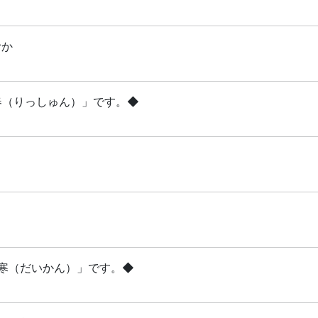
むか
立春（りっしゅん）」です。◆
「大寒（だいかん）」です。◆