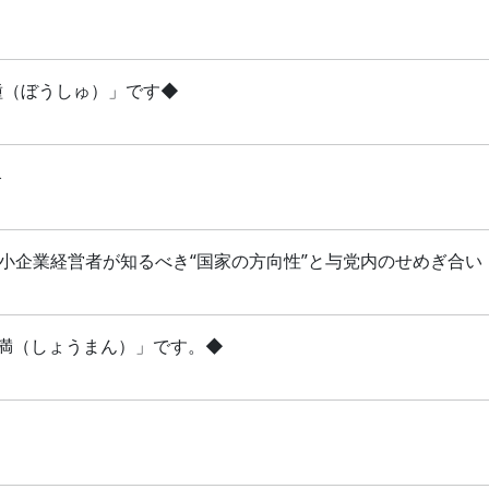
芒種（ぼうしゅ）」です◆
略
 中小企業経営者が知るべき“国家の方向性”と与党内のせめぎ合い
「小満（しょうまん）」です。◆