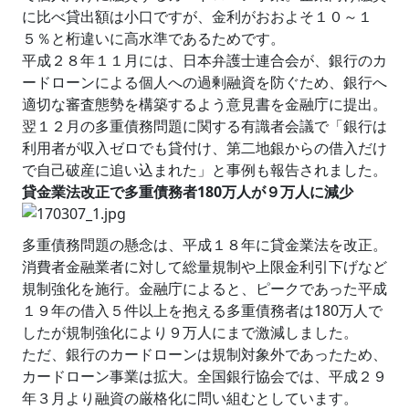
に比べ貸出額は小口ですが、金利がおおよそ１０～１
５％と桁違いに高水準であるためです。
平成２８年１１月には、日本弁護士連合会が、銀行のカ
ードローンによる個人への過剰融資を防ぐため、銀行へ
適切な審査態勢を構築するよう意見書を金融庁に提出。
翌１２月の多重債務問題に関する有識者会議で「銀行は
利用者が収入ゼロでも貸付け、第二地銀からの借入だけ
で自己破産に追い込まれた」と事例も報告されました。
貸金業法改正で多重債務者180万人が９万人に減少
多重債務問題の懸念は、平成１８年に貸金業法を改正。
消費者金融業者に対して総量規制や上限金利引下げなど
規制強化を施行。金融庁によると、ピークであった平成
１９年の借入５件以上を抱える多重債務者は180万人で
したが規制強化により９万人にまで激減しました。
ただ、銀行のカードローンは規制対象外であったため、
カードローン事業は拡大。全国銀行協会では、平成２９
年３月より融資の厳格化に問い組むとしています。