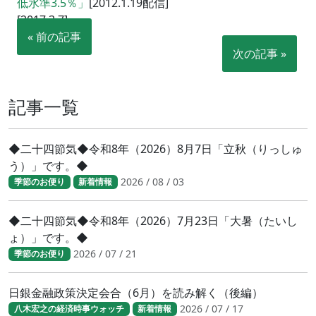
低水準3.5％」
[2012.1.19配信]
[2017.3.7]
« 前の記事
次の記事 »
記事一覧
◆二十四節気◆令和8年（2026）8月7日「立秋（りっしゅ
う）」です。◆
2026 / 08 / 03
季節のお便り
新着情報
◆二十四節気◆令和8年（2026）7月23日「大暑（たいし
ょ）」です。◆
2026 / 07 / 21
季節のお便り
日銀金融政策決定会合（6月）を読み解く（後編）
2026 / 07 / 17
八木宏之の経済時事ウォッチ
新着情報