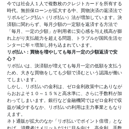
今では社会人１人で複数枚のクレジトカードを所有する
時代。無担保ローンが拡大する中、買物決済の返済法で
リボルビング払い（リボ払い）法が増加しています。決
済額に関わらず、毎月少額の一定額を返済する方法で
「毎月、一定の少額」が利用者に安心感を与え残高が膨
れ上がり支払能力を超える問題、トラブルが国民生活セ
ンターに年々増加し持ち込まれています。
リボ払い：買物を増やしても毎月一定の少額返済で安
心？
リボ払いは、決済額が増えても毎月一定の低額を支払う
ため、大きな買物をしても少額で済むという認識が働い
てしまいます。
しかし、リボ払いの金利は、ゼロ金利政策中にありなが
らおおよそ１０～１５％と高水準に、さらに手数料が加
わってしまいます。銀行など金融機関ではゼロ金利で収
益が減少するなか、リボ払いの利用は主力事業ともなり
えます。
ネト通販が拡大のなか「リボ払いでポイント倍増」とな
れば、消費者はメリットだけに目を向け、高金利、手数