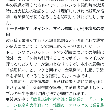
料の認識が薄くなるものです。クレジット契約時や決済
時には支払法の確認をしっかり理解しなければ残高が増
加、返済機関が長くなることを認識しなければなりませ
ん。
カード利用で「ポイント、マイル増加」が利用増加の要
因
改正貸金業法が施行され総量規制などが強化されて通常
の借入については一定の歯止めがかかりましたが、カー
ドローンやクレジットカードでの消費についての規制は
除外。カードを持ち利用することでポイントやマイルが
貯まるなどメリットが魅力となりますが、本来の意義は
「信用払い」と、ツケと同様で、金融機関に利息、手数
料を贈呈していることを認識しておくべきです。
１０年前の、多重債務者、自己破産者の増加問題を繰り
返さず金融庁、金融機関が率先して消費者に説明しトラ
ブルの発生を未然に防ぐ努力が期待されます。
●関連記事：
「総量規制で縮小続く貸金業会／「カード
ローン低金利大作戦」で市場回復！オリックスは業界最