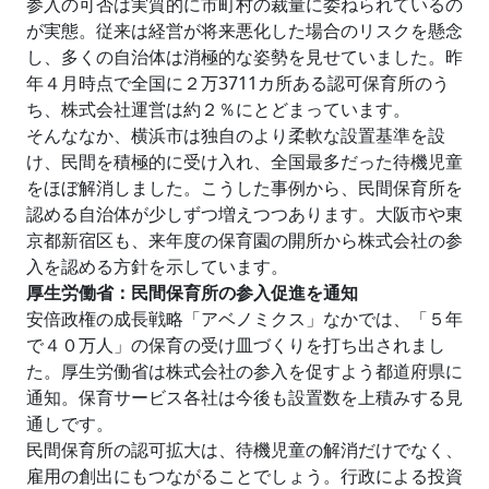
参入の可否は実質的に市町村の裁量に委ねられているの
が実態。従来は経営が将来悪化した場合のリスクを懸念
し、多くの自治体は消極的な姿勢を見せていました。昨
年４月時点で全国に２万3711カ所ある認可保育所のう
ち、株式会社運営は約２％にとどまっています。
そんななか、横浜市は独自のより柔軟な設置基準を設
け、民間を積極的に受け入れ、全国最多だった待機児童
をほぼ解消しました。こうした事例から、民間保育所を
認める自治体が少しずつ増えつつあります。大阪市や東
京都新宿区も、来年度の保育園の開所から株式会社の参
入を認める方針を示しています。
厚生労働省：民間保育所の参入促進を通知
安倍政権の成長戦略「アベノミクス」なかでは、「５年
で４０万人」の保育の受け皿づくりを打ち出されまし
た。厚生労働省は株式会社の参入を促すよう都道府県に
通知。保育サービス各社は今後も設置数を上積みする見
通しです。
民間保育所の認可拡大は、待機児童の解消だけでなく、
雇用の創出にもつながることでしょう。行政による投資