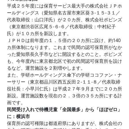
平成２５年度には保育サービス最大手の株式会社ＪＰホ
ールディングス（愛知県名古屋市東区葵３‐１５‐３１／
代表取締役：山口洋氏）が２０カ所、株式会社ポピンズ
（東京都渋谷区広尾５‐６‐６／代表取締役：中村紀子
氏）が１０カ所を新設します。
ＪＰＨＤは前年度の１．５倍の２０カ所に設け、約140
カ所体制になります。これまで民間の認可保育所がなか
った愛知県長久手市などに開設するとのこと。ポピンズ
も、今年度内に東京都北区で初の民間認可保育所を設け
るなど、運営施設を２割増やします。
また、学研ホールディングス傘下の学研ココファン・ナ
ーサリー（東京都品川区西五反田２‐１１‐８／代表取締
役社長：小早川仁氏）は平成２７年９月までに２０カ所
新設。運営施設数を現在の２．３倍の３５カ所にする計
画です。
民間受け入れで待機児童「全国最多」から「ほぼゼロ」
に：横浜市
保育所の認可権限は都道府県にありますが、株式会社の