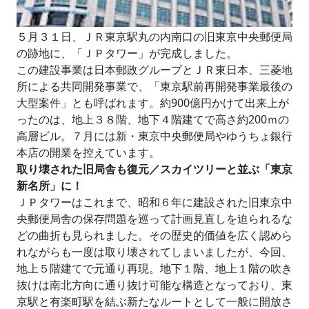
５月３１日、ＪＲ東京駅丸の内南口の旧東京中央郵便局
の跡地に、「ＪＰタワー」が完成しました。
この建設事業は日本郵政グループとＪＲ東日本、三菱地
所による共同開発事業で、「東京駅前再開発事業最後の
大型案件」とも呼ばれます。約900億円かけて出来上が
ったのは、地上３８階、地下４階建てで高さ約200ｍの
高層ビル。７月には新・東京中央郵便局やゆうちょ銀行
本店の開業を控えています。
取り壊された旧局舎も復元／スカイツリーと並ぶ「東京
新名所」に！
ＪＰタワーはこれまで、昭和６年に建設された旧東京中
央郵便局舎の保存問題を巡って計画見直しを迫られるな
どの曲折も見られました。その歴史的価値を広く認めら
れながらも一度は取り壊されてしまいましたが、今回、
地上５階建てで元通り再現。地下１階、地上１階の吹き
抜けは南北方向に通り抜け可能な構造となっており、東
京駅と有楽町駅を結ぶ新たなルートとして一般に開放さ