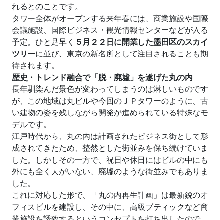
れるとのことです。
タワー全体がオープンする来年春には、商業施設や国際
会議施設、国際ビジネス・観光情報センターなどが入る
予定。ひと足早く
５月２２日に開業した墨田区のスカイ
ツリー
に並び、東京の新名所として注目されることも期
待されます。
歴史・トレンド融合で「脱・廃墟」を遂げた丸の内
長年馴染んだ景色が変わってしまうのは淋しいものです
が、この地域は丸ビルや今回のＪＰタワーのように、古
い建物の姿を残しながら開発が進められている特殊なモ
デルです。
江戸時代から、丸の内は計画されたビジネス街として形
成されてきたため、整然とした街並みを保ち続けていま
した。しかしその一方で、祝日や休日にはビルの中にも
外にも全く人がいない、廃墟のような街並みでもありま
した。
これに対応した形で、「丸の内再生計画」は最新鋭のオ
フィスビルを建設し、その中に、高級ブティックなど商
業施設を誘致するというコンセプトを打ち出したので