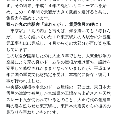
す。その結果、平成１４年の丸ビルリニューアルを始
め、この１０年間で景観が大きく変貌を遂げると共に、
集客力を高めています。
甦った丸の内駅舎「赤れんが」、震災復興の礎に！
「東京駅」「丸の内」と言えば、何を措いても「赤れん
が」。長らく続いていたＪＲ東京駅丸の内駅舎の外観復
元工事もほぼ完成し、４月からその大部分が再び姿を現
しています。
この駅舎が開業したのは大正３年でした。大東亜戦争の
空襲により形の良いドーム型の屋根が焼け落ち、設計を
変更して修復されたままとなっていましたが、平成１９
年に国の重要文化財指定を受け、本格的に保存・復元工
事が行われました。
中央部の屋根や南北のドーム屋根の一部には、東日本大
震災の津波で被災した宮城県の工場から出荷された天然
スレート瓦が使われているとのこと。大正時代の創建当
時の姿を甦らせた東京駅に、東日本大震災からの復興の
足取りを重ねたいものです。