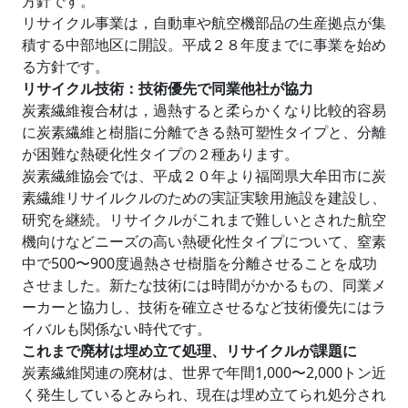
方針です。
リサイクル事業は，自動車や航空機部品の生産拠点が集
積する中部地区に開設。平成２８年度までに事業を始め
る方針です。
リサイクル技術：技術優先で同業他社が協力
炭素繊維複合材は，過熱すると柔らかくなり比較的容易
に炭素繊維と樹脂に分離できる熱可塑性タイプと、分離
が困難な熱硬化性タイプの２種あります。
炭素繊維協会では、平成２０年より福岡県大牟田市に炭
素繊維リサイルクルのための実証実験用施設を建設し、
研究を継続。リサイクルがこれまで難しいとされた航空
機向けなどニーズの高い熱硬化性タイプについて、窒素
中で500〜900度過熱させ樹脂を分離させることを成功
させました。新たな技術には時間がかかるもの、同業メ
ーカーと協力し、技術を確立させるなど技術優先にはラ
イバルも関係ない時代です。
これまで廃材は埋め立て処理、リサイクルが課題に
炭素繊維関連の廃材は、世界で年間1,000〜2,000トン近
く発生しているとみられ、現在は埋め立てられ処分され