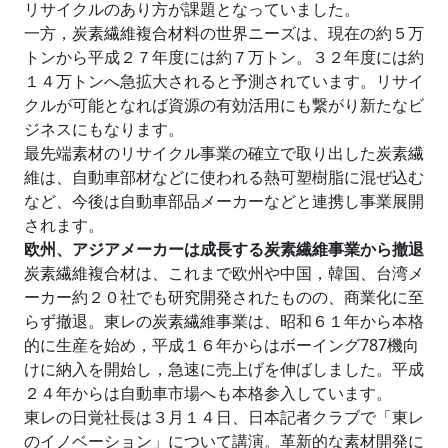
リサイクルのあり方が課題となっていました。
一方，炭素繊維複合材料の世界ニーズは、現在の約５万
トンから平成２７年度には約７万トン。３２年度には約
１４万トンへ急拡大されると予測されています。リサイ
クルが可能となれば資源の有効活用にも繋がり新たなビ
ジネスにもなります。
最先端素材のリサイクル事業の確立で取り出した炭素繊
維は、自動車部材などに使われる熱可塑樹脂に混ぜ込む
など、今後は自動車部品メーカーなどと連携し事業展開
されます。
欧州、アジアメーカーは成長する炭素繊維事業から撤退
炭素繊維複合材は、これまで欧州や中国，韓国、台湾メ
ーカー約２０社でも研究開発されたものの、商業化に至
らず撤退。東レの炭素繊維事業は、昭和６１年から本格
的に生産を始め，平成１６年からはボーイング787機向
けに納入を開始し，急速に売上げを伸ばしました。平成
２４年からは自動車市場へも本格参入しています。
東レの日覚社長は３月１４日、日本記者クラブで「東レ
のイノベーション」について講演。革新的な素材開発に