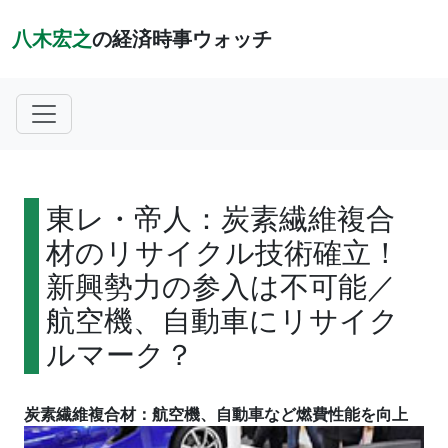
八木宏之
の経済時事ウォッチ
東レ・帝人：炭素繊維複合
材のリサイクル技術確立！
新興勢力の参入は不可能／
航空機、自動車にリサイク
ルマーク？
炭素繊維複合材：航空機、自動車など燃費性能を向上