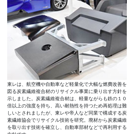
東レは、航空機や自動車など軽量化で大幅な燃費改善を
図る炭素繊維複合材のリサイクル事業に乗り出す方針を
示しました。炭素繊維複合材は、軽量ながらも鉄の１０
倍以上の強度を持ち、高い耐熱性を持つため再処理は難
しいとされましたが、東レや帝人など同業で構成する炭
素繊維協会でリサイクル技術を研究。廃材から炭素繊維
を取り出す技術を確立し、自動車部材などで再利用する