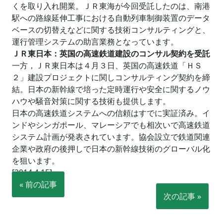
くを取り入れ開業。ＪＲ東海が今回受託したのは、南港
駅への路線延伸工事における自動列車制御装置のデータ
ベースの切替えなどに関する技術コンサルティングと、
運行管理システムの助言業務となっています。
ＪＲ東日本：英国の高速鉄道建設のコンサル契約を受託
一方，ＪＲ東日本は４月３日、英国の高速鉄道「ＨＳ
２」建設プロジェクトに関しコンサルティング契約を締
結。日本の新幹線で培った定時運行や安全に関するノウ
ハウや騒音対策に関する技術も提供します。
日本の高速鉄道システムへの信頼はすでに実証済み。イ
ンドやシンガポール、マレーシアでも相次いで高速鉄道
システム計画が発表されています。協会設立で鉄道関連
企業や政府の後押しで日本の新幹線技術のグローバル化
を狙います。
[2014.4.15]
« 前の記事
次の記事 »