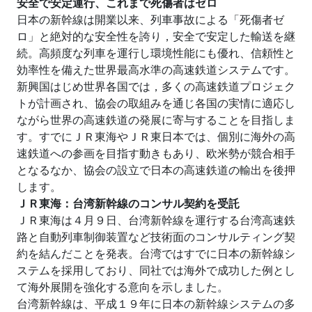
安全で安定運行、これまで死傷者はゼロ
日本の新幹線は開業以来、列車事故による「死傷者ゼ
ロ」と絶対的な安全性を誇り，安全で安定した輸送を継
続。高頻度な列車を運行し環境性能にも優れ、信頼性と
効率性を備えた世界最高水準の高速鉄道システムです。
新興国はじめ世界各国では，多くの高速鉄道プロジェク
トが計画され、協会の取組みを通じ各国の実情に適応し
ながら世界の高速鉄道の発展に寄与することを目指しま
す。すでにＪＲ東海やＪＲ東日本では、個別に海外の高
速鉄道への参画を目指す動きもあり、欧米勢が競合相手
となるなか、協会の設立で日本の高速鉄道の輸出を後押
します。
ＪＲ東海：台湾新幹線のコンサル契約を受託
ＪＲ東海は４月９日、台湾新幹線を運行する台湾高速鉄
路と自動列車制御装置など技術面のコンサルティング契
約を結んだことを発表。台湾ではすでに日本の新幹線シ
ステムを採用しており、同社では海外で成功した例とし
て海外展開を強化する意向を示しました。
台湾新幹線は、平成１９年に日本の新幹線システムの多