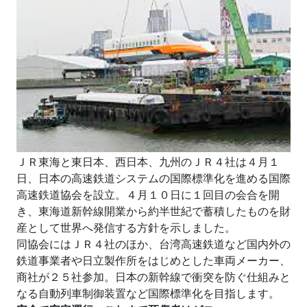
ＪＲ東海と東日本、西日本、九州のＪＲ４社は４月１
日、日本の高速鉄道システムの国際標準化を進める国際
高速鉄道協会を設立。４月１０日に１回目の会合を開
き、東海道新幹線開業から約半世紀で蓄積したものを財
産として世界へ発信する方針を示しました。
同協会にはＪＲ４社のほか、台湾高速鉄道など国内外の
鉄道事業者や日立製作所をはじめとした車両メーカー、
商社が２５社参加。日本の新幹線で衝突を防ぐ仕組みと
なる自動列車制御装置など国際標準化を目指します。