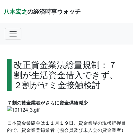
八木宏之
の経済時事ウォッチ
改正貸金業法総量規制：７
割が生活資金借入できず、
２割がヤミ金接触検討
７割の貸金業者がさらに資金供給減少
日本貸金業協会は１１月１９日、貸金業界の現状把握目
的で、貸金業登録業者（協会員及び未入会の貸金業者）