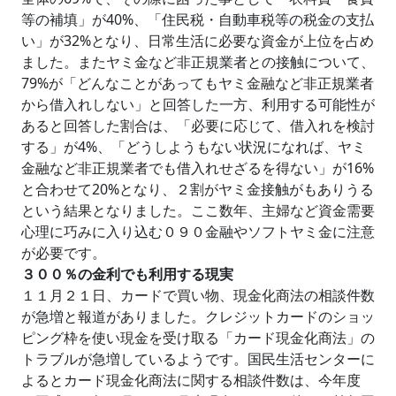
等の補填」が40%、「住民税・自動車税等の税金の支払
い」が32%となり、日常生活に必要な資金が上位を占め
ました。またヤミ金など非正規業者との接触について、
79%が「どんなことがあってもヤミ金融など非正規業者
から借入れしない」と回答した一方、利用する可能性が
あると回答した割合は、「必要に応じて、借入れを検討
する」が4%、「どうしようもない状況になれば、ヤミ
金融など非正規業者でも借入れせざるを得ない」が16%
と合わせて20%となり、２割がヤミ金接触がもありうる
という結果となりました。ここ数年、主婦など資金需要
心理に巧みに入り込む０９０金融やソフトヤミ金に注意
が必要です。
３００％の金利でも利用する現実
１１月２１日、カードで買い物、現金化商法の相談件数
が急増と報道がありました。クレジットカードのショッ
ピング枠を使い現金を受け取る「カード現金化商法」の
トラブルが急増しているようです。国民生活センターに
よるとカード現金化商法に関する相談件数は、今年度