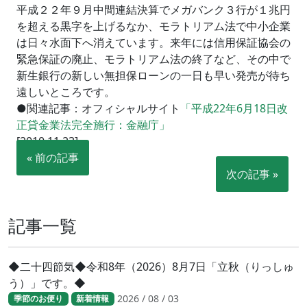
平成２２年９月中間連結決算でメガバンク３行が１兆円
を超える黒字を上げるなか、モラトリアム法で中小企業
は日々水面下へ消えています。来年には信用保証協会の
緊急保証の廃止、モラトリアム法の終了など、その中で
新生銀行の新しい無担保ローンの一日も早い発売が待ち
遠しいところです。
●関連記事：オフィシャルサイト
「平成22年6月18日改
正貸金業法完全施行：金融庁」
[2010.11.23]
« 前の記事
次の記事 »
記事一覧
◆二十四節気◆令和8年（2026）8月7日「立秋（りっしゅ
う）」です。◆
2026 / 08 / 03
季節のお便り
新着情報