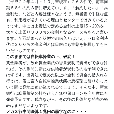
（平成２２年４月～１０月末現在）２６３件で、前年同
期８８件の約３倍に増えています。「解約したい」「高
金利だ」などと内容は様々なようで、無審査で手軽な点
も、利用者が増えている理由とセンターではみているよ
うです。中には出資法で定める金利の上限15～20%を
大きく上回り３００％の金利となるケースもあると言い
ます。切羽詰まった状態での借入とはいえ、ゼロ金利時
代に３００％の高金利とは日銀にも実態を把握してもら
いたいものです。
このままでは自転車操業の上、破綻！
貸金業者が、改正貸金業法の総量規制で貸出ができなけ
れば、その隙間に新たな供給者が現れるのも予測できた
はずです。出資法で定めた以上の金利で資金の借入れを
行えば、俗に言う自転車操業状態の悪循環に陥りあっと
いう間に窮地に追い込まれるでしょう。そんな中、新生
銀行は総量規制の枠を超えた無担保ローンを今年度にも
発売予定です。残念ながら、その後の具体的な発売の発
表はまだないようです。
メガ３行中間決算１兆円の黒字なのに・・・