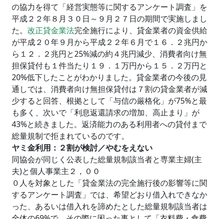
の協力を得て「経営実態等に関するアンケート調査」を
平成２２年８月３０日～９月２７日の期間で実施しまし
た。
改正貸金業法
完全施行により、貸金業者の資金供給
が平成２０年９月から平成２２年６月で１６．２兆円か
ら１２．２兆円と25%減の約４兆円減少、消費者向け無
担保貸付も１件当たり１９．１万円から１５．２万円と
20%低下したことがわかりました。貸金業者の今後の見
通しでは、消費者向け無担保貸付は７割の貸金業者が減
少すると回答、根拠として「与信の厳格化」が75%と最
も多く、次いで「利息返還請求の増加、高止まり」が
43%と続きました。返済能力のある利用者への貸付まで
総量規制で拒まれているのです。
ヤミ金利用：２割が検討／やむをえない
同協会が同じく公表した総量規制該当者と専業主婦(主
夫)と個人事業主２，００
０人を対象とした「貸金業法の完全施行後の影響等に関
するアンケート調査」では、希望どおり借入れできなか
った、あるいは借入れを諦めたとした総量規制該当者は
全体の69%で、その際に困った事として「衣料費・食費