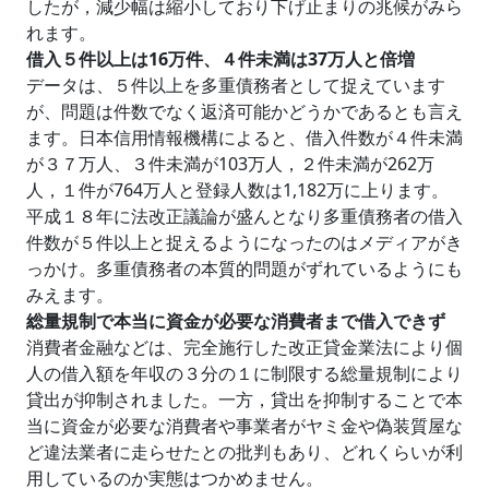
したが，減少幅は縮小しており下げ止まりの兆候がみら
れます。
借入５件以上は16万件、４件未満は37万人と倍増
データは、５件以上を多重債務者として捉えています
が、問題は件数でなく返済可能かどうかであるとも言え
ます。日本信用情報機構によると、借入件数が４件未満
が３７万人、３件未満が103万人，２件未満が262万
人，１件が764万人と登録人数は1,182万に上ります。
平成１８年に法改正議論が盛んとなり多重債務者の借入
件数が５件以上と捉えるようになったのはメディアがき
っかけ。多重債務者の本質的問題がずれているようにも
みえます。
総量規制で本当に資金が必要な消費者まで借入できず
消費者金融などは、完全施行した改正貸金業法により個
人の借入額を年収の３分の１に制限する総量規制により
貸出が抑制されました。一方，貸出を抑制することで本
当に資金が必要な消費者や事業者がヤミ金や偽装質屋な
ど違法業者に走らせたとの批判もあり、どれくらいが利
用しているのか実態はつかめません。