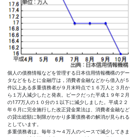
個人の債務情報などを管理する日本信用情報機構のデー
タなどをもとに金融庁は，消費者金融などから借入が５
件以上ある多重債務者が９月末時点で１６万人と３月か
ら１万人減少したと発表。ピークだった平成１９年２月
の177万人の１０分の１以下に減少しました。平成２２
年６月に完全施行した改正貸金業法は、消費者金融など
の貸出総額に制限がかかり多重債務者の解消が見られる
としています。
多重債務者は、毎年３〜４万人のペースで減少してきま