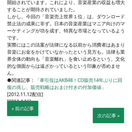
開始されています。これにより、音楽産業の収益も増大
することが期待されていました。
しかし、今回の「音楽売上世界１位」は、ダウンロード
禁止法の成果に非ず。日本の音楽産業はマニア向けのマ
ーケティングが功を成す、特異な市場となっているよう
です。
実際にはこの法案が法律になる以前から消費者はあまり
音楽にお金をかけていなかったという見方も。法律も業
界全体の動向も「音楽離れ」を食い止めるという、文化
的な側面からは遠ざかっているという印象が否めませ
ん。
●関連記事：
「牽引役はAKB48！CD販売14年ぶりに回
復の兆し、販売戦略はおまけ付きの付加価値」
[2012.11.12配信]
[2013.4.16]
« 前の記事
次の記事 »