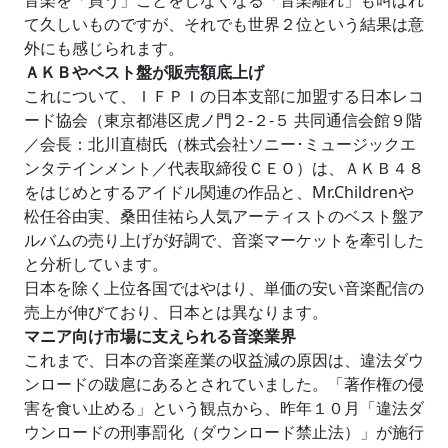
音楽を「買う」ことをしなくなる「音楽離れ」も叫ばれ
て久しいものですが、それでも世界２位という結果は意
外にも感じられます。
ＡＫＢやベスト盤が販売額底上げ
これについて、ＩＦＰＩの日本支部に加盟する日本レコ
ード協会（東京都港区虎ノ門２‐２‐５ 共同通信会館９階
／会長：北川直樹氏（株式会社ソニー･ミュージックエ
ンタテインメント／代表取締役ＣＥＯ）は、ＡＫＢ４８
をはじめとするアイドル関連の作品と、Mr.Childrenや
松任谷由実、桑田佳祐ら人気アーティストのベスト盤ア
ルバムの売り上げが好調で、音楽マーケットを牽引した
と分析しています。
日本を除く上位各国ではやはり、単価の安い音楽配信の
売上が伸びており、日本とは異なります。
マニア向け市場に支えられる音楽業界
これまで、日本の音楽産業の収益減の原因は、違法ダウ
ンロードの跋扈にあるとされていました。「著作権の侵
害を食い止める」という観点から、昨年１０月「違法ダ
ウンロードの刑事罰化（ダウンロード禁止法）」が施行