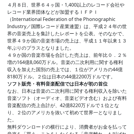
４月８日、世界６４ヶ国・1,400以上のレコード会社や
レコード業界団体などが加盟するＩＦＰＩ
（International Federation of the Phonographic
Industry／国際レコード産業連盟）は、平成２４年の世
界の音楽売上を集計したレポートを公表。そのなかで、
世界４９か国の音楽市場の売上は、平成１１年以来１３
年ぶりのプラスとなりました。
４９か国の音楽市場を合計した売上は、前年比０．２％
増の164億8,060万ドル。音楽の二次利用に関する権利
収入を加えた国別の売上では、１位がアメリカの44億
8180万ドル。２位は日本の44億2200万ドルです。
ソフト販売・有料音楽配信では日本が初の首位
なお、日本は音楽の二次利用に関する権利収入を除いた
音楽ソフト（オーディオ、音楽ビデオ含む）および有料
音楽配信の売上合計が、42億8220万ドルで１位とな
り、２位のアメリカを抜いて初めて世界一となりまし
た。
無料ダウンロードの横行により、消費者がお金を払って