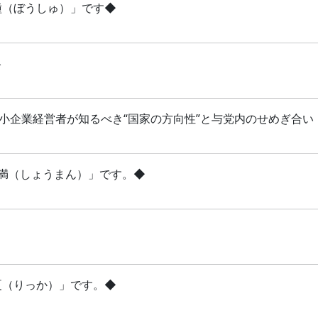
芒種（ぼうしゅ）」です◆
略
 中小企業経営者が知るべき“国家の方向性”と与党内のせめぎ合い
「小満（しょうまん）」です。◆
立夏（りっか）」です。◆