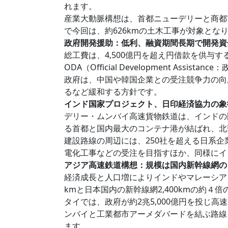
れます。
産業大動脈構想は、首都ニューデリーと商都市
で今回は、約626kmの土木工事が対象とな
政府開発援助：低利、融資期間長期で開発資
総工費は、4,500億円を超え円借款を供与
ODA（Official Development A
政府は、中国や韓国企業との受注競争力の向
るなど緩和する方針です。
インド国家プロジェクト、日印経済協力の象
デリー・ムンバイ高速貨物鉄道は、インドの
る首都と国内最大のコンテナ港が結ばれ、北
建設路線の周辺には、250社を超える日系
電化工事などの受注を目指すほか、同様にイ
アジア高速鉄道構想：規模は国内新幹線網の
経済成長と人口増によりインドやマレーシア
kmと日本国内の新幹線網2,400kmの約
タイでは、政府が約2兆5,000億円を投
ンバイと工業都市アーメダバードを結ぶ路線
ます。