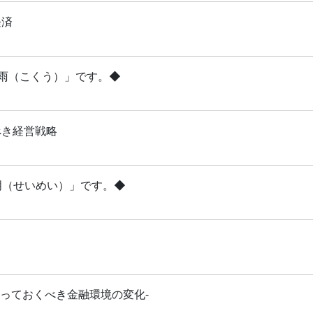
経済
穀雨（こくう）」です。◆
べき経営戦略
清明（せいめい）」です。◆
知っておくべき金融環境の変化-