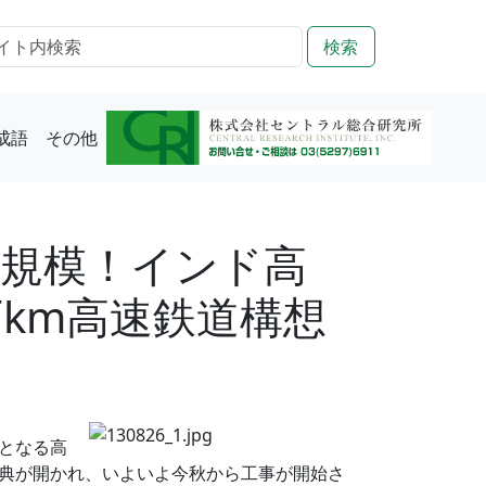
検索
成語
その他
大規模！インド高
km高速鉄道構想
となる高
典が開かれ、いよいよ今秋から工事が開始さ