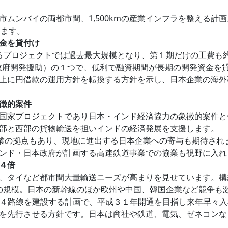
ムンバイの両都市間、1,500kmの産業インフラを整える計
ります。
金を貸付け
するプロジェクトでは過去最大規模となり、第１期だけの工費も約
ssistance：政府開発援助）の１つで、低利で融資期間が長期の開発資
上に円借款の運用方針を転換する方針を示し、日本企業の海外
徴的案件
国家プロジェクトであり日本・インド経済協力の象徴的案件と
部と西部の貨物輸送を担いインドの経済発展を支援します。
企業の拠点もあり、現地に進出する日本企業への寄与も期待され
ンド・日本政府が計画する高速鉄道事業での協業も視野に入れ
４倍
、タイなど都市間大量輸送ニーズが高まりを見せています。構
４倍の規模。日本の新幹線のほか欧州や中国、韓国企業など競争も
じ高速４路線を建設する計画で、平成３１年開通を目指し来年早々
を先行させる方針です。日本は商社や鉄道、電気、ゼネコンな