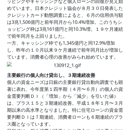
ッピングやキャッシングなど個人ローンの回復が見え始
めています。日本クレジット協会が８月３０日発表した
クレジットカード動態調査によると、６月の信用供与額
は3兆1,506億円と前年同月から10.4%増加。このうちシ
ョッピング枠は3兆161億円と同10.3%増。１９ケ月連続
で前年同月を上回りました。
一方、キャッシング枠でも1,345億円と同12.9%増加
し、昨年の１０月以来９ケ月連続で前年同月比が増加し
ています。消費者心理の改善がみられ始めています。
主要銀行の個人向け貸出し、３期連続改善
個人の資金ニーズは日銀の主要銀行貸出動向調査でも顕
著に表れ、今年度第１四半期（４月〜６月）の個人の資
金需要判断ＤＩ（「増加」から「減少」を引いた値）
は、プラス１５と３期連続改善。平成１８年１月〜３月
期以来の高水準となりました。特に住宅ローンの資金需
要判断ＤＩは７期連続、消費者ローンも６期連続のプラ
ス圏となっています。