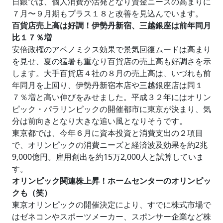
日銀では、個人消費が活発となり資金ニーズの高まりに
７月〜９月期もプラス１８と改善を見込んでいます。
百貨店売上高は好調！伊勢丹新宿、三越銀座は前年同月
比１７％増
安倍政権のアベノミクス効果で景気回復ムードは高まり
を見せ、夏の猛暑も重なり百貨店の売上高も好調さを示
します。大手百貨店４社の８月の売上高は、いづれも前
年同月を上回り、伊勢丹新宿本店や三越銀座店は同１
７％増と高い伸びをみせました。平成３２年にはオリン
ピック・パラリンピックの開催都市に東京が決まり、気
分は前向きとなり大きな追い風となりそうです。
東京都では、今年６月に資本投資と消費支出の２項目
で、オリンピックの消費ニーズと経済波及効果を約2兆
9,000億円。雇用創出を約15万2,000人と試算していま
す。
オリンピック関連株上昇！ホームセンターのオリンピッ
クも（笑）
東京オリンピックの開催決定により、すでに株式市場で
はゼネコンやスポーツメーカー、スポンサー企業など株