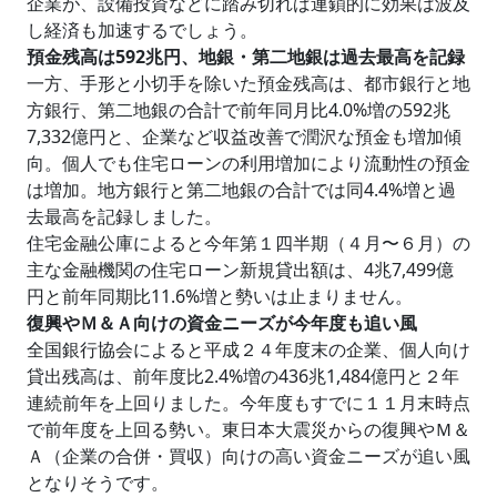
企業が、設備投資などに踏み切れば連鎖的に効果は波及
し経済も加速するでしょう。
預金残高は592兆円、地銀・第二地銀は過去最高を記録
一方、手形と小切手を除いた預金残高は、都市銀行と地
方銀行、第二地銀の合計で前年同月比4.0%増の592兆
7,332億円と、企業など収益改善で潤沢な預金も増加傾
向。個人でも住宅ローンの利用増加により流動性の預金
は増加。地方銀行と第二地銀の合計では同4.4%増と過
去最高を記録しました。
住宅金融公庫によると今年第１四半期（４月〜６月）の
主な金融機関の住宅ローン新規貸出額は、4兆7,499億
円と前年同期比11.6%増と勢いは止まりません。
復興やＭ＆Ａ向けの資金ニーズが今年度も追い風
全国銀行協会によると平成２４年度末の企業、個人向け
貸出残高は、前年度比2.4%増の436兆1,484億円と２年
連続前年を上回りました。今年度もすでに１１月末時点
で前年度を上回る勢い。東日本大震災からの復興やＭ＆
Ａ（企業の合併・買収）向けの高い資金ニーズが追い風
となりそうです。