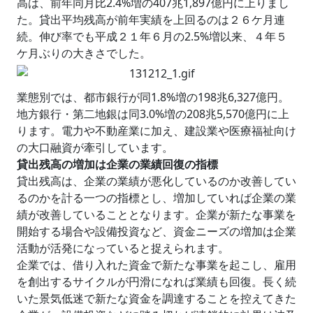
高は、前年同月比2.4%増の407兆1,897億円に上りまし
た。貸出平均残高が前年実績を上回るのは２６ケ月連
続。伸び率でも平成２１年６月の2.5%増以来、４年５
ケ月ぶりの大きさでした。
業態別では、都市銀行が同1.8%増の198兆6,327億円。
地方銀行・第二地銀は同3.0%増の208兆5,570億円に上
ります。電力や不動産業に加え、建設業や医療福祉向け
の大口融資が牽引しています。
貸出残高の増加は企業の業績回復の指標
貸出残高は、企業の業績が悪化しているのか改善してい
るのかを計る一つの指標とし、増加していれば企業の業
績が改善していることとなります。企業が新たな事業を
開始する場合や設備投資など、資金ニーズの増加は企業
活動が活発になっていると捉えられます。
企業では、借り入れた資金で新たな事業を起こし、雇用
を創出するサイクルが円滑になれば業績も回復。長く続
いた景気低迷で新たな資金を調達することを控えてきた