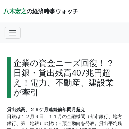
八木宏之
の経済時事ウォッチ
企業の資金ニーズ回復！？
日銀・貸出残高407兆円超
え！電力、不動産、建設業
が牽引
貸出残高、２６ケ月連続前年同月超え
日銀は１２月９日、１１月の金融機関（都市銀行、地方
銀行、第二地銀）の貸出・預金動向を発表。貸出平均残