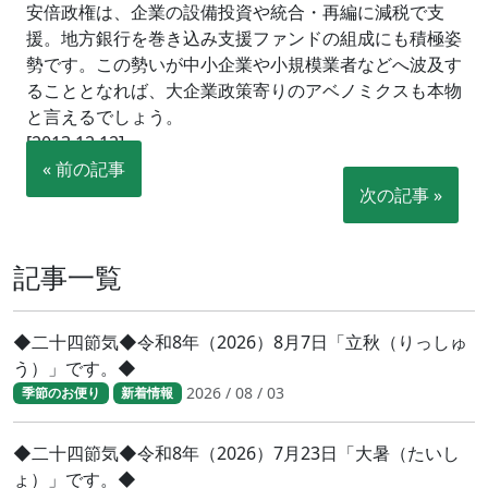
安倍政権は、企業の設備投資や統合・再編に減税で支
援。地方銀行を巻き込み支援ファンドの組成にも積極姿
勢です。この勢いが中小企業や小規模業者などへ波及す
ることとなれば、大企業政策寄りのアベノミクスも本物
と言えるでしょう。
[2013.12.12]
« 前の記事
次の記事 »
記事一覧
◆二十四節気◆令和8年（2026）8月7日「立秋（りっしゅ
う）」です。◆
2026 / 08 / 03
季節のお便り
新着情報
◆二十四節気◆令和8年（2026）7月23日「大暑（たいし
ょ）」です。◆