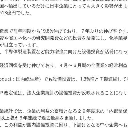
国へ輸出しているだけに日本企業にとっても大きく影響が出ま
613億円でした。
業で前年同期から19.8%伸びており、７年ぶりの伸び率です
省エネ化への研究開発費などの投資を活発にし、化学業界では、ＥＶ（
が目立っています。
、半導体製造装置など能力増強に向けた設備投資が活発になっ
済回復を受け伸びており、４月〜６月期の全産業の経常利益は2
ic Product：国内総生産）でも設備投資は、1.3%増と７期
Ｐ改定値は、法人企業統計の設備投資が反映されることになり
業統計では、企業の利益の蓄積となる２９年度末の「内部留保
０兆円以上増え６年連続で過去最高を更新しました。
、この利益が国内設備投資に回り、下請けとなる中小企業へも