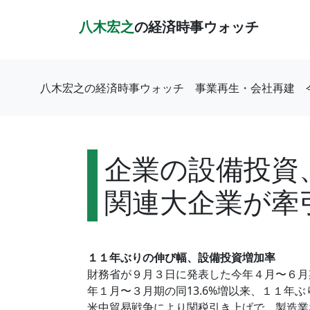
八木宏之
の経済時事ウォッチ
八木宏之の経済時事ウォッチ
事業再生・会社再建
企業の設備投資
関連大企業が牽
１１年ぶりの伸び幅、設備投資増加率
財務省が９月３日に発表した今年４月〜６月
年１月〜３月期の同13.6%増以来、１１年
米中貿易戦争により関税引き上げで、製造業