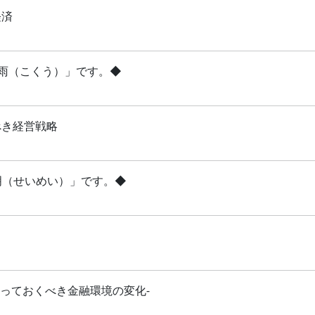
経済
穀雨（こくう）」です。◆
べき経営戦略
清明（せいめい）」です。◆
知っておくべき金融環境の変化-