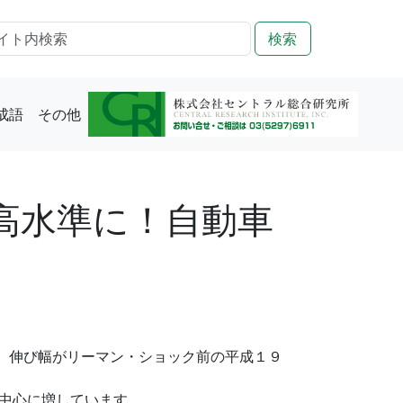
検索
成語
その他
高水準に！自動車
し、伸び幅がリーマン・ショック前の平成１９
中心に増しています。