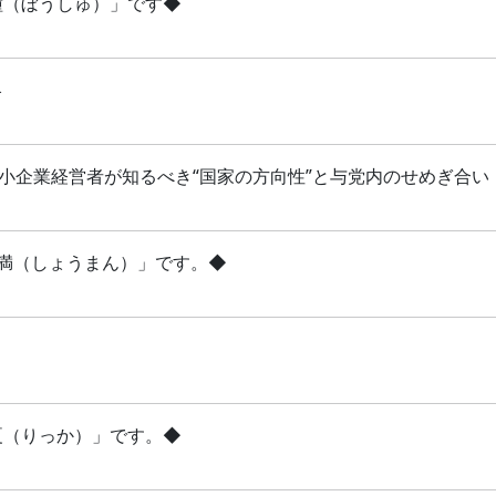
芒種（ぼうしゅ）」です◆
略
 中小企業経営者が知るべき“国家の方向性”と与党内のせめぎ合い
「小満（しょうまん）」です。◆
立夏（りっか）」です。◆