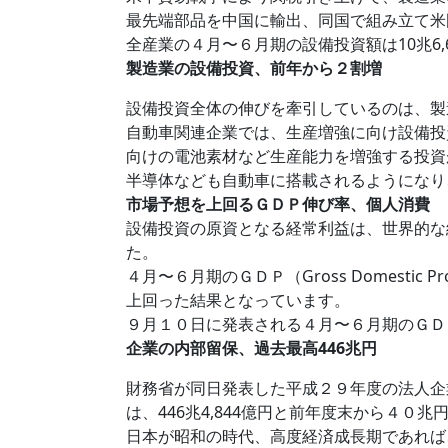
最先端部品を中国に輸出、同国で組み立て米
全産業の４月〜６月期の設備投資額は10兆6,
製造業の設備投資、前年から２割増
設備投資全体の伸びを牽引しているのは、製造
自動車関連企業では、生産増強に向け設備投資や
向けの電池素材など生産能力を増強する投資
半導体なども自動車に搭載されるようになり
市場予想を上回るＧＤＰ伸び率、個人消費
設備投資の原資となる経常利益は、世界的な経
た。
４月〜６月期のＧＤＰ（Gross Domest
上回った結果となっています。
９月１０日に発表される４月〜６月期のＧＤ
企業の内部留保、過去最高446兆円
財務省が同日発表した平成２９年度の法人企
は、446兆4,844億円と前年度末から４
日本が昭和の時代、高度経済成長期であれば