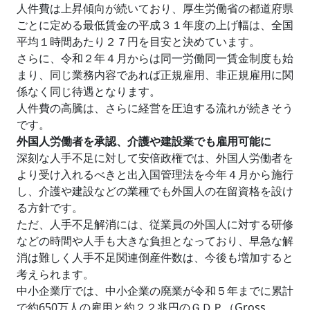
人件費は上昇傾向が続いており、厚生労働省の都道府県
ごとに定める最低賃金の平成３１年度の上げ幅は、全国
平均１時間あたり２７円を目安と決めています。
さらに、令和２年４月からは同一労働同一賃金制度も始
まり、同じ業務内容であれば正規雇用、非正規雇用に関
係なく同じ待遇となります。
人件費の高騰は、さらに経営を圧迫する流れが続きそう
です。
外国人労働者を承認、介護や建設業でも雇用可能に
深刻な人手不足に対して安倍政権では、外国人労働者を
より受け入れるべきと出入国管理法を今年４月から施行
し、介護や建設などの業種でも外国人の在留資格を設け
る方針です。
ただ、人手不足解消には、従業員の外国人に対する研修
などの時間や人手も大きな負担となっており、早急な解
消は難しく人手不足関連倒産件数は、今後も増加すると
考えられます。
中小企業庁では、中小企業の廃業が令和５年までに累計
で約650万人の雇用と約２２兆円のＧＤＰ（Gross