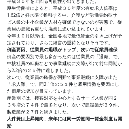
平成３０年を上回る可能性が出てきました。
厚生労働省によると、平成３０年度の有効求人倍率は
1.62倍と好水準で推移する中、介護など労働集約型サー
ビス業の中小企業が人材を確保できないのが実態で、従
業員の退職も重なり廃業に追い込まれています。
今年１０月以降は、全国各地で最低賃金の引き上げが予
定されており、さらに経営の重荷となりそうです。
倒産要因、従業員の退職がトップ、次いで従業員確保
倒産の要因別で最も多かったのは従業員の「退職」で、
中核社員の転職などで事業継続に支障が出て前年同期か
ら2.2倍の２５件に達しました。
次いで、従業員の確保が困難で事業継続に支障が出た
「求人難」で、同2.1倍の５１件と雇用情勢を要因にし
た倒産の増加が目立っています。
産業別では、接客対応を中心とするサービス業が同２
３％増の７４件で最多となり、次いで建設業が３９件、
製造業が２７件と続きました。
人件費は上昇傾向、来年には同一労働同一賃金制度も開
始