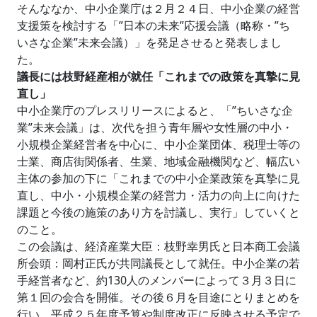
そんななか、中小企業庁は２月２４日、中小企業の経営
支援策を検討する「”日本の未来”応援会議（略称・”ち
いさな企業”未来会議）」を発足させると発表しまし
た。
議長には枝野経産相が就任「これまでの政策を真摯に見
直し」
中小企業庁のプレスリリースによると、「”ちいさな企
業”未来会議」は、次代を担う青年層や女性層の中小・
小規模企業経営者を中心に、中小企業団体、税理士等の
士業、商店街関係者、生業、地域金融機関など、幅広い
主体の参加の下に「これまでの中小企業政策を真摯に見
直し、中小・小規模企業の経営力・活力の向上に向けた
課題と今後の施策のあり方を討議し、実行」していくと
のこと。
この会議は、経済産業大臣：枝野幸男氏と日本商工会議
所会頭：岡村正氏が共同議長として就任。中小企業の若
手経営者など、約130人のメンバーによって３月３日に
第１回の会合を開催。その後６月を目途にとりまとめを
行い、平成２５年度予算や制度改正に反映させる予定で