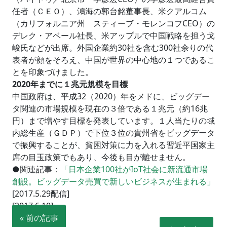
任者（ＣＥＯ）、鴻海の郭台銘董事長、米クアルコム
（カリフォルニア州 スティーブ・モレンコフCEO）の
デレク・アベール社長、米アップルで中国戦略を担う戈
峻氏などが出席。外国企業約30社を含む300社余りの代
表者が顔をそろえ、中国が世界の中心地の１つであるこ
とを印象づけました。
2020年までに１兆元規模を目標
中国政府は、平成32（2020）年をメドに、ビッグデー
タ関連の市場規模を現在の３倍である１兆元（約16兆
円）まで増やす目標を発表しています。１人当たりの域
内総生産（ＧＤＰ）で下位３位の貴州省をビッグデータ
で振興することが、貧困対策に力を入れる習近平国家主
席の目玉政策でもあり、今後も目が離せません。
●関連記事：
「日本企業100社がIoT社会に新流通市場
創設。ビッグデータ売買で新しいビジネスが生まれる」
[2017.5.29配信]
[2017.6.10]
« 前の記事