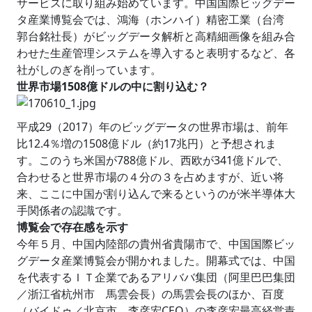
サービスに取り組み始めています。中国国際ビッグデー
タ産業博覧会では、鴻海（ホンハイ）精密工業（台湾
郭台銘社長）がビッグデータ解析と高精細画像を組み合
わせた生産管理システムを導入すると表明するなど、各
社がしのぎを削っています。
世界市場1508億ドルの中に割り込む？
平成29（2017）年のビッグデータの世界市場は、前年
比12.4％増の1508億ドル（約17兆円）と予想されま
す。このうち米国が788億ドル、西欧が341億ドルで、
合わせると世界市場の４分の３を占めますが、近い将
来、ここに中国が割り込んで来るというのが米半導体大
手関係者の認識です。
博覧会で存在感を示す
今年５月、中国内陸部の貴州省貴陽市で、中国国際ビッ
グデータ産業博覧会が開かれました。開幕式では、中国
を代表するＩＴ企業であるアリババ集団（阿里巴巴集団
／浙江省杭州市 馬雲会長）の馬雲会長のほか、百度
（バイドゥ／北京市 李彦宏CEO）の李彦宏最高経営責