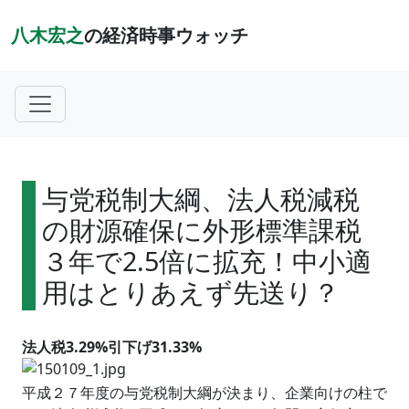
八木宏之
の経済時事ウォッチ
与党税制大綱、法人税減税
の財源確保に外形標準課税
３年で2.5倍に拡充！中小適
用はとりあえず先送り？
法人税3.29%引下げ31.33%
平成２７年度の与党税制大綱が決まり、企業向けの柱で