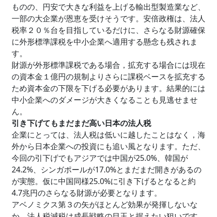
ものの、円安で大きな利益を上げる輸出型製造業など、
一部の大企業が恩恵を受けそうです。安倍政権は、法人
税率２０％台を目指しているだけに、さらなる財源確保
に外形標準課税を中小企業へ適用する懸念も残されま
す。
財源が外形標準課税である場合，拡充する場合には現在
の資本金１億円の規制よりさらに課税ベースを拡充する
ため資本金の下限を下げる必要があります。結果的には
中小企業へのダメージが大きくなることも見逃せませ
ん。
引き下げてもまだまだ高い日本の法人税
企業にとっては、法人税は低いに越したことはなく，海
外から日本企業への投資にも追い風となります。ただ、
今回の引下げでもアジアでは中国が25.0%、韓国が
24.2%、シンガポールが17.0%とまだまだ開きがあるの
が実態。仮に中国同様25.0%に引き下げるとなると約
4.7兆円のさらなる財源が必要となります。
アベノミクス第３の矢がほとんど効果が発揮しないな
か、法人税減税は成長戦略の目玉と据えたい狙いです。