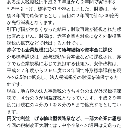
ある法人税減税は平成２７年度から２年間で実行率を
3.29%引下げ、標準で31.33%としました。財源は、今
後３年間で確保するとし，当初の２年間で計4,200億円
が先行減税となります。
引下げ幅が大きくなった結果，財政再建が軽視された感
は否めません。財源は、赤字企業も対象になる外形標準
課税の拡充などで捻出する方針です。
赤字でも企業規模に応じて給与総額や資本金に課税
外形標準課税は、給与総額や資本金などに課税され、赤
字でも企業規模に応じて負担する仕組み。安倍政権は、
平成２７年度から２９年度の３年間で外形標準課税を現
在の2.5倍に拡充し、法人税減税分の財源を確保する方
針です。
現在，地方税の法人事業税のうち４分の１が外形標準課
税で、４分の３が利益課税となっています。平成２９年
度には現在の４分の１を８分の５まで拡充するとしてい
ます。
円安で利益上げる輸出型製造業など、一部大企業に恩恵
今回の税制改正大綱では，中小企業への適用は見送った