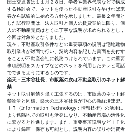
国土交通省は１１月２８日、学者や業界代表などで構成
する検討会で、ネットを使った不動産取引を早ければ来
春から試験的に始める方針を示しました。最長２年間と
した試行期間は、法人取引と個人の賃貸契約に限り、個
人の不動産売買はとくに丁寧な説明が求められるとし，
今回は対象外となりました。
現在，不動産取引条件などの重要事項の説明は宅地建物
取引業者が対面で行い、契約内容を記した書面を交付す
ることが不動産会社に義務づけられています。この重要
事項説明をスカイプなどのネットを利用したテレビ電話
でできるようにするものです。
楽天・三木谷社長、市販薬の次は不動産取引のネット解
禁
ネット取引解禁を強く主張するのは，市販薬のネット解
禁論争と同様、楽天の三木谷社長が中心の新経済連盟。
ＩＴ（Information Technology：情報技術）の活用に
より遠隔地での取引も活発になり、不動産市場の活性化
に繋がると推進します。また、重要事項説明などＩＴ化
により録画，保存も可能とし、説明内容の誤りや消費者