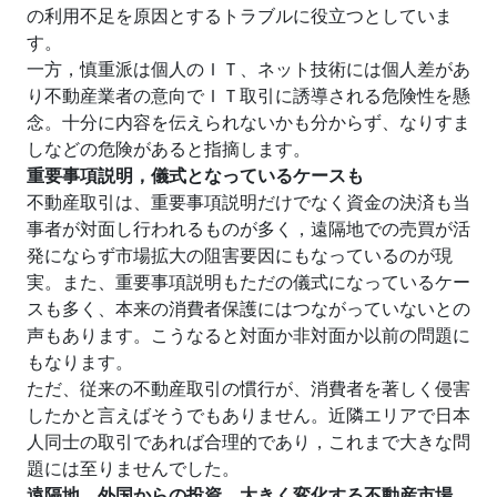
の利用不足を原因とするトラブルに役立つとしていま
す。
一方，慎重派は個人のＩＴ、ネット技術には個人差があ
り不動産業者の意向でＩＴ取引に誘導される危険性を懸
念。十分に内容を伝えられないかも分からず、なりすま
しなどの危険があると指摘します。
重要事項説明，儀式となっているケースも
不動産取引は、重要事項説明だけでなく資金の決済も当
事者が対面し行われるものが多く，遠隔地での売買が活
発にならず市場拡大の阻害要因にもなっているのが現
実。また、重要事項説明もただの儀式になっているケー
スも多く、本来の消費者保護にはつながっていないとの
声もあります。こうなると対面か非対面か以前の問題に
もなります。
ただ、従来の不動産取引の慣行が、消費者を著しく侵害
したかと言えばそうでもありません。近隣エリアで日本
人同士の取引であれば合理的であり，これまで大きな問
題には至りませんでした。
遠隔地、外国からの投資、大きく変化する不動産市場