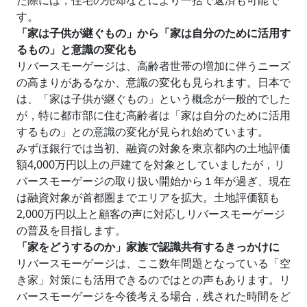
た際には，住宅の売却などにより一括で返済も可能で
す。
「家は子供が継ぐもの」から「家は自分のために活用す
るもの」と意識の変化も
リバースモーゲージは、高齢者世帯の増加に伴うニーズ
の高まりがあるなか、意識の変化も見られます。日本で
は、「家は子供が継ぐもの」という概念が一般的でした
が，特に都市部に住む高齢者は「家は自分のために活用
するもの」との意識の変化が見られ始めています。
みずほ銀行では当初、融資の対象を東京都内の土地評価
額4,000万円以上の戸建てを対象としていましたが，リ
バースモーゲージの取り扱い開始から１年が過ぎ、現在
は融資対象が首都圏までエリアを拡大。土地評価額も
2,000万円以上と顧客の声に対応しリバースモーゲージ
の普及を目指します。
「家をどうするのか」家族で認識共有するきっかけに
リバースモーゲージは、ここ数年問題となっている「空
き家」対策にも活用できるのではとの声もあります。リ
バースモーゲージを今後考える場合，残された時間をど