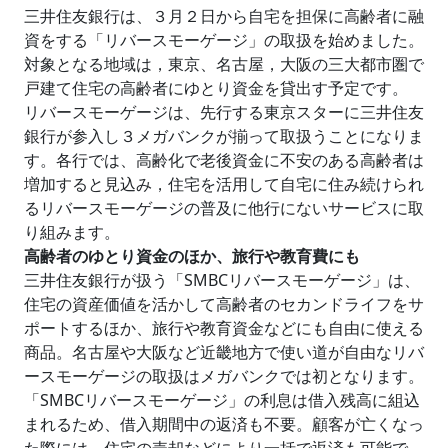
三井住友銀行は、３月２日から自宅を担保に高齢者に融
資をする「リバースモーゲージ」の取扱を始めました。
対象となる地域は，東京、名古屋，大阪の三大都市圏で
戸建て住宅の高齢者にゆとり資金を貸出す予定です。
リバースモーゲージは、先行する東京スターに三井住友
銀行が参入し３メガバンクが揃って取扱うことになりま
す。各行では、高齢化で老後資金に不安のある高齢者は
増加すると見込み，住宅を活用して自宅に住み続けられ
るリバースモーゲージの普及に他行にないサービスに取
り組みます。
高齢者のゆとり資金のほか、旅行や教育費にも
三井住友銀行が扱う「SMBCリバースモーゲージ」は、
住宅の資産価値を活かして高齢者のセカンドライフをサ
ポートするほか、旅行や教育資金などにも自由に使える
商品。名古屋や大阪など近畿地方で使い道が自由なリバ
ースモーゲージの取扱はメガバンクでは初となります。
「SMBCリバースモーゲージ」の利息は借入残高に組込
まれるため、借入期間中の返済も不要。顧客が亡くなっ