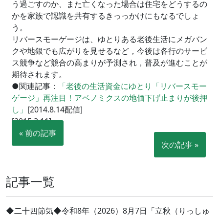
う過ごすのか、また亡くなった場合は住宅をどうするの
かを家族で認識を共有するきっっかけにもなるでしょ
う。
リバースモーゲージは、ゆとりある老後生活にメガバン
クや地銀でも広がりを見せるなど，今後は各行のサービ
ス競争など競合の高まりが予測され，普及が進むことが
期待されます。
●関連記事：
「老後の生活資金にゆとり「リバースモー
ゲージ」再注目！アベノミクスの地価下げ止まりが後押
し」
[2014.8.14配信]
[2015.3.11]
« 前の記事
次の記事 »
記事一覧
◆二十四節気◆令和8年（2026）8月7日「立秋（りっしゅ