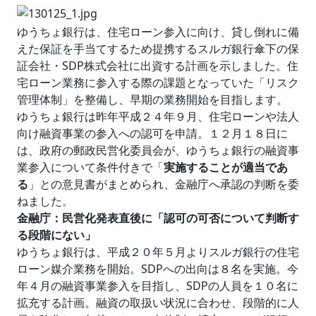
ゆうちょ銀行は、住宅ローン参入に向け、貸し倒れに備
えた保証を手当てするため提携するスルガ銀行傘下の保
証会社・SDP株式会社に出資する計画を示しました。住
宅ローン業務に参入する際の課題となっていた「リスク
管理体制」を整備し、早期の業務開始を目指します。
ゆうちょ銀行は昨年平成２４年９月、住宅ローンや法人
向け融資事業の参入への認可を申請。１２月１８日に
は、政府の郵政民営化委員会が、ゆうちょ銀行の融資事
業参入について条件付きで「
実施することが適当であ
る
」との意見書がまとめられ、金融庁へ承認の判断を委
ねました。
金融庁：民営化発表直後に「認可の可否について判断す
る段階にない」
ゆうちょ銀行は、平成２０年５月よりスルガ銀行の住宅
ローン媒介業務を開始。SDPへの出向は８名を実施。今
年４月の融資事業参入を目指し、SDPの人員を１０名に
拡充する計画。融資の取扱い状況に合わせ、段階的に人