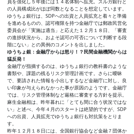
員を強化し５年後には１４名体制へ拡充。スルガ銀行と
の人員構成比がほぼ同数となることを想定しています。
ゆうちょ銀行は、SDPへの出資と人員拡充と着々と準備
を進めるものの、認可権限を持つ金融庁では郵政民営化
委員会が「実施は適当」と応えた１２月１８日、「審査
の進捗状況から、およそ認可の可否について判断する段
階にない」との異例のコメントを出しました。
ゆうちょ銀：金融庁からは怒り！？民間金融機関からは
猛反発！
金融庁が指摘するのは、ゆうちょ銀行の教科書のような
書類や、課題の残るリスク管理計画です。さらに曖昧
で、要請された情報を小出しするなど金融庁に対し、良
い印象が与えられなかった事が原因のようです。金融庁
では、リスク管理体制など厳格に審査する方針を提示。
麻生金融相は、昨年暮れに「とても間に合う状況ではな
い」と述べ、今年４月のスタートは絶望的ですが、SDP
への出資、人員拡充でゆうちょ銀行も対抗策をとりま
す。
昨年１２月１８日には、全国銀行協会など金融７団体か