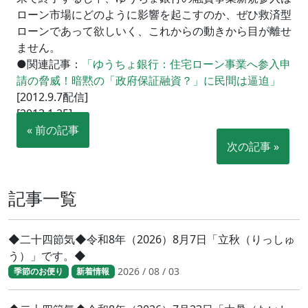
ローン市場にどのように影響を起こすのか、ぜひ救済型
ローンであって欲しいく、これからの動きから目が離せ
ません。
●関連記事：
「ゆうちょ銀行：住宅ローン事業へ参入申
請の脅威！暗黙の「政府保証融資？」に民間は逼迫」
[2012.9.7配信]
[2013.1.25]
« 前の記事
次の記事 »
記事一覧
◆二十四節気◆令和8年（2026）8月7日「立秋（りっしゅ
う）」です。◆
2026 / 08 / 03
季節のお便り
新着情報