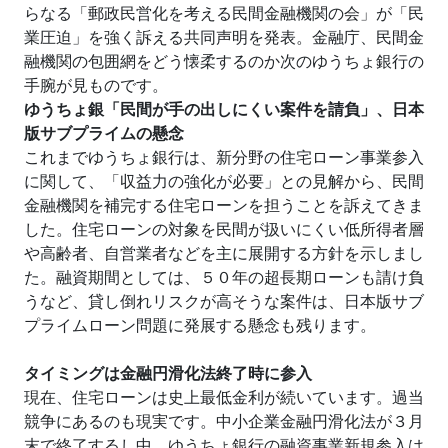
らなる「郵政民営化を考える民間金融機関の会」が「民
業圧迫」を強く訴える共同声明を発表。金融庁、民間金
融機関の包囲網をどう懐柔するのか次のゆうちょ銀行の
手腕が見ものです。
ゆうちょ銀「民間が手の出しにくい案件を請負」、日本
版サブプライムの懸念
これまでゆうちょ銀行は、新分野の住宅ローン事業参入
に関して、「収益力の強化が必要」との見解から、民間
金融機関を補完する住宅ローンを担うことを訴えてきま
した。住宅ローンの対象を民間が扱いにくい低所得者層
や高齢者、自営業者などを主に展開する方針を示しまし
た。融資期間としては、５０年の超長期ローンも請け負
うなど、貸し倒れリスクが高そうな案件は、日本版サブ
プライムローン問題に発展する懸念も残ります。
タイミングは金融円滑化法終了時に参入
現在、住宅ローンは史上最低金利が続いています。過当
競争にあるのも現実です。中小企業金融円滑化法が３月
末で終了するし中、ゆうちょ銀行の融資事業新規参入は