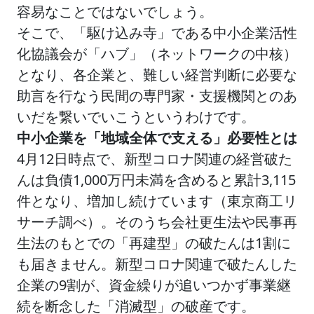
容易なことではないでしょう。
そこで、「駆け込み寺」である中小企業活性
化協議会が「ハブ」（ネットワークの中核）
となり、各企業と、難しい経営判断に必要な
助言を行なう民間の専門家・支援機関とのあ
いだを繋いでいこうというわけです。
中小企業を「地域全体で支える」必要性とは
4月12日時点で、新型コロナ関連の経営破た
んは負債1,000万円未満を含めると累計3,115
件となり、増加し続けています（東京商工リ
サーチ調べ）。そのうち会社更生法や民事再
生法のもとでの「再建型」の破たんは1割に
も届きません。新型コロナ関連で破たんした
企業の9割が、資金繰りが追いつかず事業継
続を断念した「消滅型」の破産です。