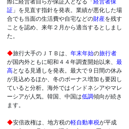
際に経営者自らが保証人となる「
経営者保
証
」を見直す指針を発表。業績が悪化した場
合でも当面の生活費や自宅などの
財産
を残す
ことを認め、来年２月から適当するとしまし
た。
◆
旅行大手のＪＴＢは、
年末年始
の
旅行者
が国内外ともに昭和４４年調査開始以来、
最
高
となる見通しを発表。最大で９日間の休み
が見込めるほか、冬のボーナス増加も要因し
ていると分析。海外ではインドネシアやマレ
ーシアが人気。韓国、中国は
低調
傾向が続き
ます。
◆
安倍政権は、地方税の
軽自動車税
が平成