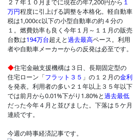
２７年１０月までに現在の年7,200円から
１
万円
程度に引上げる調整を本格化。軽自動車
税は1,000cc以下の小型自動車の約４分の
１。燃費効率も良く今年１月～１１月の販売
台数は
194万台
超えと
過去最高
ペース。利用
者や自動車メーカーからの反発は必至です。
◆
住宅金融支援機構は３日、長期固定型の
住宅ローン「
フラット３５
」の１２月の
金利
を発表。利用者の多い２１年以上３５年以下
では前月から0.01%下がり1.80%と
過去最低
だった今年４月と並びました。下落は５ケ月
連続です。
今週の時事経済記事です。