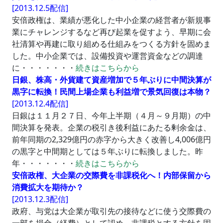
[2013.12.5配信]
安倍政権は、業績が悪化した中小企業の経営者が新規事
業にチャレンジするなど再び起業を促すよう、早期に会
社清算や再建に取り組める仕組みをつくる方針を固めま
した。中小企業では、設備投資や運営資金などの調達
に・・・・・・・
続きはこちらから
日銀、株高・外貨建て資産増加で５年ぶりに中間決算が
黒字に転換！民間上場企業も利益増で景気回復は本物？
[2013.12.4配信]
日銀は１１月２７日、今年上半期（４月～９月期）の中
間決算を発表。企業の税引き後利益にあたる剰余金は、
前年同期の2,329億円の赤字から大きく改善し4,006億円
の黒字と中間期としては５年ぶりに転換しました。昨
年・・・・・・・
続きはこちらから
安倍政権、大企業の交際費を非課税化へ！内部保留から
消費拡大を期待か？
[2013.12.3配信]
政府、与党は大企業が取引先の接待などに使う交際費の