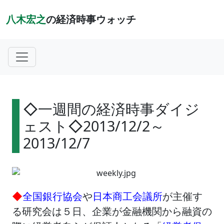
八木宏之
の経済時事ウォッチ
◇一週間の経済時事ダイジ
ェスト◇2013/12/2～
2013/12/7
◆
全国銀行協会
や
日本商工会議所
が主催す
る研究会は５日、企業が金融機関から融資の