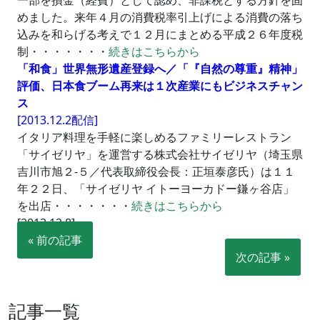
一部を損金（経費）として認め、非課税とする方針を固
めました。来年４月の消費税率引上げによる消費の落ち
込みを和らげる考えで１２月にまとめる平成２６年度税
制・・・・・・・
続きはこちらから
「和食」世界無形遺産登録へ／「『自然の尊重』精神」
評価、日本食ブーム再来は１次産業にもビジネスチャン
ス
[2013.12.2配信]
イタリア料理を手軽に楽しめるファミリーレストラン
「サイゼリヤ」を運営する株式会社サイゼリヤ（埼玉県
吉川市旭２‐５／代表取締役会長：正垣泰彦氏）は１１
年２２日、「サイゼリヤ イトーヨーカドー鎌ヶ谷店」
を出店・・・・・・・
続きはこちらから
[2013.12.8]
« 前の記事
次の記事 »
記事一覧