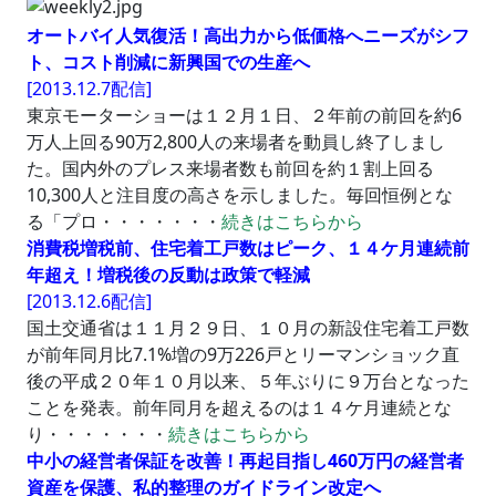
オートバイ人気復活！高出力から低価格へニーズがシフ
ト、コスト削減に新興国での生産へ
[2013.12.7配信]
東京モーターショーは１２月１日、２年前の前回を約6
万人上回る90万2,800人の来場者を動員し終了しまし
た。国内外のプレス来場者数も前回を約１割上回る
10,300人と注目度の高さを示しました。毎回恒例とな
る「プロ・・・・・・・
続きはこちらから
消費税増税前、住宅着工戸数はピーク、１４ケ月連続前
年超え！増税後の反動は政策で軽減
[2013.12.6配信]
国土交通省は１１月２９日、１０月の新設住宅着工戸数
が前年同月比7.1%増の9万226戸とリーマンショック直
後の平成２０年１０月以来、５年ぶりに９万台となった
ことを発表。前年同月を超えるのは１４ケ月連続とな
り・・・・・・・
続きはこちらから
中小の経営者保証を改善！再起目指し460万円の経営者
資産を保護、私的整理のガイドライン改定へ